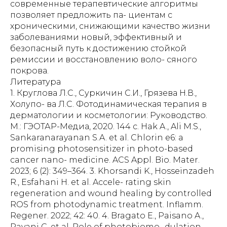
Литература
1. Круглова Л.С., Суркичин С.И., Грязева Н.В.,
Холупо- ва Л.С. Фотодинамическая терапия в
дерматологии и косметологии: Руководство.
М.: ГЭОТАР-Медиа, 2020. 144 с. Hak A., Ali M.S.,
Sankaranarayanan S.A. et al. Chlorin e6: a
promising photosensitizer in photo-based
cancer nano- medicine. ACS Appl. Bio. Mater.
2023; 6 (2): 349–364. 3. Khorsandi K., Hosseinzadeh
R., Esfahani H. et al. Accele- rating skin
regeneration and wound healing by controlled
ROS from photodynamic treatment. Inflamm.
Regener. 2022; 42: 40. 4. Bragato E., Paisano A.,
Pavani C. et al. Role of photobiomo- dulation