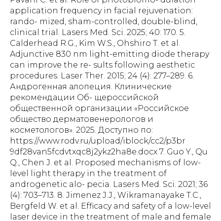
application frequency in facial rejuvenation:
rando- mized, sham-controlled, double-blind,
clinical trial. Lasers Med. Sci. 2025; 40: 170. 5.
Calderhead R.G., Kim W.S., Ohshiro T. et al.
Adjunctive 830 nm light-emitting diode therapy
can improve the re- sults following aesthetic
procedures. Laser Ther. 2015; 24 (4): 277–289. 6.
Андрогенная алопеция. Клинические
рекомендации Об- щероссийской
общественной организации «Российское
общество дерматовенерологов и
косметологов». 2025. Доступно по:
https://www.rodv.ru/upload/iblock/cc2/p3br
9df28van5fcdvtxqc8j2ykz2ha8e.docx 7. Guo Y., Qu
Q., Chen J. et al. Proposed mechanisms of low-
level light therapy in the treatment of
androgenetic alo- pecia. Lasers Med. Sci. 2021; 36
(4): 703–713. 8. Jimenez J.J., Wikramanayake T.C.,
Bergfeld W. et al. Efficacy and safety of a low-level
laser device in the treatment of male and female