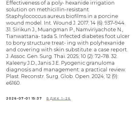
Effectiveness of a poly- hexanide irrigation
solution on methicillin-resistant
Staphylococcus aureus biofilms in a porcine
wound model. Int. Wound J. 2017; 14 (6): 937–944.
31. Sirikun J., Muangman P., Namviriyachote N.,
Tianwattana- tada S. Infected diabetes foot ulcer
to bony structure treat- ing with polyhexanide
and covering with skin substitute: a case report.
J. Assoc. Gen. Surg. Thai. 2025; 10 (2): 72–78. 32.
Kaleeny J.D., Janis J.E. Pyogenic granuloma
diagnosis and management: a practical review.
Plast. Reconstr. Surg. Glob. Open. 2024; 12 (9):
e6160.
2026-07-01 15:37
ВДИК 1-26