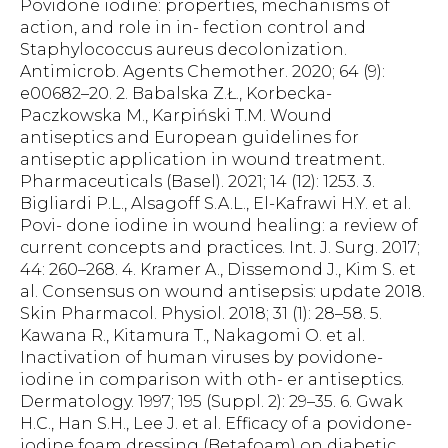
Povidone iodine: properties, mechanisms of
action, and role in in- fection control and
Staphylococcus aureus decolonization.
Antimicrob. Agents Chemother. 2020; 64 (9):
e00682–20. 2. Babalska Z.Ł., Korbecka-
Paczkowska M., Karpiński T.M. Wound
antiseptics and European guidelines for
antiseptic application in wound treatment.
Pharmaceuticals (Basel). 2021; 14 (12): 1253. 3.
Bigliardi P.L., Alsagoff S.A.L., El-Kafrawi H.Y. et al.
Povi- done iodine in wound healing: a review of
current concepts and practices. Int. J. Surg. 2017;
44: 260–268. 4. Kramer A., Dissemond J., Kim S. et
al. Consensus on wound antisepsis: update 2018.
Skin Pharmacol. Physiol. 2018; 31 (1): 28–58. 5.
Kawana R., Kitamura T., Nakagomi O. et al.
Inactivation of human viruses by povidone-
iodine in comparison with oth- er antiseptics.
Dermatology. 1997; 195 (Suppl. 2): 29–35. 6. Gwak
H.C., Han S.H., Lee J. et al. Efficacy of a povidone-
iodine foam dressing (Betafoam) on diabetic