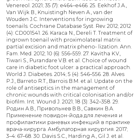
Venereol. 2021; 35 (7): e464–e466. 25. Eekhof J.A.,
Van Wijk B., Knuistingh Neven A., van der
Wouden J.C. Interventions for ingrowing
toenails. Cochrane Database Syst. Rev. 2012; 2012
(4): CD001541. 26. Karaca N., Dereli T. Treatment of
ingrown toenail with proximolateral matrix
partial excision and matrix pheno- lization. Ann.
Fam. Med. 2012; 10 (6): 556–559. 27. Kavitha K.V.,
Tiwari S., Purandare V.B. et al. Choice of wound
care in diabetic foot ulcer: a practical approach.
World J. Diabetes. 2014; 5 (4): 546–556. 28. Alves
P.J., Barreto R.T., Barrois B.M. et al. Update on the
role of antiseptics in the management of
chronic wounds with critical colonisation and/or
biofilm. Int. Wound J. 2021; 18 (3): 342–358. 29.
Родин А.В., Привольнев В.В., Савкин В.А.
Применение повидон-йода для лечения и
профилактики раневых инфекций в практике
врача-хирурга. Амбулаторная хирургия. 2017;
3–4: 67–68. 30. Davis S.C., Harding A., Gil J. et al.