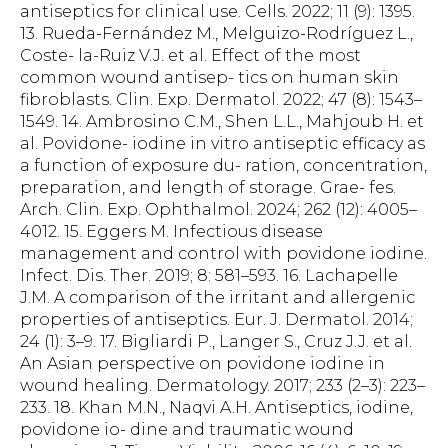
antiseptics for clinical use. Cells. 2022; 11 (9): 1395.
13. Rueda-Fernández M., Melguizo-Rodríguez L.,
Coste- la-Ruiz V.J. et al. Effect of the most
common wound antisep- tics on human skin
fibroblasts. Clin. Exp. Dermatol. 2022; 47 (8): 1543–
1549. 14. Ambrosino C.M., Shen L.L., Mahjoub H. et
al. Povidone- iodine in vitro antiseptic efficacy as
a function of exposure du- ration, concentration,
preparation, and length of storage. Grae- fes.
Arch. Clin. Exp. Ophthalmol. 2024; 262 (12): 4005–
4012. 15. Eggers M. Infectious disease
management and control with povidone iodine.
Infect. Dis. Ther. 2019; 8: 581–593. 16. Lachapelle
J.M. A comparison of the irritant and allergenic
properties of antiseptics. Eur. J. Dermatol. 2014;
24 (1): 3–9. 17. Bigliardi P., Langer S., Cruz J.J. et al.
An Asian perspective on povidone iodine in
wound healing. Dermatology. 2017; 233 (2–3): 223–
233. 18. Khan M.N., Naqvi A.H. Antiseptics, iodine,
povidone io- dine and traumatic wound