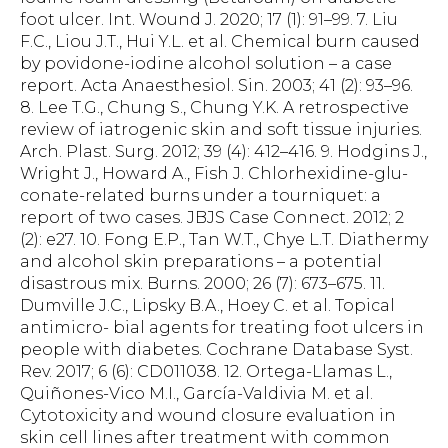
foot ulcer. Int. Wound J. 2020; 17 (1): 91–99. 7. Liu
F.C., Liou J.T., Hui Y.L. et al. Chemical burn caused
by povidone-iodine alcohol solution – a case
report. Acta Anaesthesiol. Sin. 2003; 41 (2): 93–96.
8. Lee T.G., Chung S., Chung Y.K. A retrospective
review of iatrogenic skin and soft tissue injuries.
Arch. Plast. Surg. 2012; 39 (4): 412–416. 9. Hodgins J.,
Wright J., Howard A., Fish J. Chlorhexidine-glu-
conate-related burns under a tourniquet: a
report of two cases. JBJS Case Connect. 2012; 2
(2): e27. 10. Fong E.P., Tan W.T., Chye L.T. Diathermy
and alcohol skin preparations – a potential
disastrous mix. Burns. 2000; 26 (7): 673–675. 11.
Dumville J.C., Lipsky B.A., Hoey C. et al. Topical
antimicro- bial agents for treating foot ulcers in
people with diabetes. Cochrane Database Syst.
Rev. 2017; 6 (6): CD011038. 12. Ortega-Llamas L.,
Quiñones-Vico M.I., García-Valdivia M. et al.
Cytotoxicity and wound closure evaluation in
skin cell lines after treatment with common