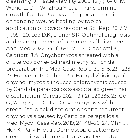
cleansing. J. Tissue Viability. 2006; 16 (4): 6–10. 19.
Wang L., Qin W., Zhou Y. et al. Transforming
growth fac- tor β plays an important role in
enhancing wound healing by topical
application of povidone-iodine. Sci. Rep. 2017; 7
(1): 991. 20. Lee D.K., Lipner S.R. Optimal diagnosis
and manage- ment of common nail disorders.
Ann. Med. 2022; 54 (1): 694–712. 21. Capriotti K.,
Capriotti J.A. Onychomycosis treated with a
dilute povidone-iodine/dimethyl sulfoxide
preparation. Int. Med. Case Rep. J. 2015; 8: 231–233.
22. Forouzan P., Cohen P.R. Fungal viridionychia:
onycho- mycosis-induced chloronychia caused
by Candida para- psilosis-associated green nail
discoloration. Cureus. 2021; 13 (12): e20335. 23. Ge
G., Yang Z., Li D. et al. Onychomycosis with
green- ish-black discolorations and recurrent
onycholysis caused by Candida parapsilosis.
Med. Mycol. Case Rep. 2019; 24: 48–50. 24. Ohn J.,
Hur K., Park H. et al. Dermoscopic patterns of
green nail syndrome. J. Eur. Acad. Dermatol.