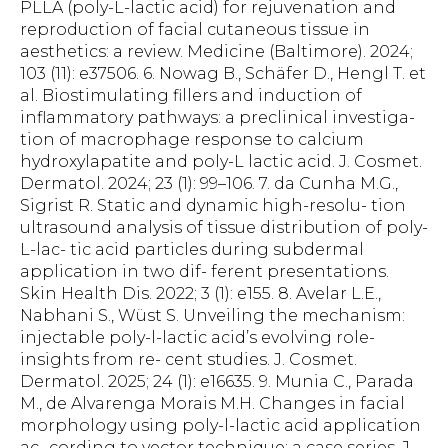
PLLA (poly-L-lactic acid) for rejuvenation and
reproduction of facial cutaneous tissue in
aesthetics: a review. Medicine (Baltimore). 2024;
103 (11): e37506. 6. Nowag B., Schäfer D., Hengl T. et
al. Biostimulating fillers and induction of
inflammatory pathways: a preclinical investiga-
tion of macrophage response to calcium
hydroxylapatite and poly-L lactic acid. J. Cosmet.
Dermatol. 2024; 23 (1): 99–106. 7. da Cunha M.G.,
Sigrist R. Static and dynamic high-resolu- tion
ultrasound analysis of tissue distribution of poly-
L-lac- tic acid particles during subdermal
application in two dif- ferent presentations.
Skin Health Dis. 2022; 3 (1): e155. 8. Avelar L.E.,
Nabhani S., Wüst S. Unveiling the mechanism:
injectable poly-l-lactic acid’s evolving role-
insights from re- cent studies. J. Cosmet.
Dermatol. 2025; 24 (1): e16635. 9. Munia C., Parada
M., de Alvarenga Morais M.H. Changes in facial
morphology using poly-l-lactic acid application
ac- cording to vector technique: a case series. J.