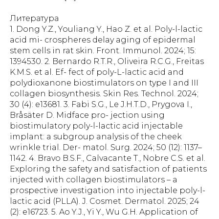
Литература
1. Dong Y.Z., Youliang Y., Hao Z. et al. Poly-l-lactic
acid mi- crospheres delay aging of epidermal
stem cells in rat skin. Front. Immunol. 2024; 15:
1394530. 2. Bernardo R.T.R., Oliveira R.C.G., Freitas
K.M.S. et al. Ef- fect of poly-L-lactic acid and
polydioxanone biostimulators on type I and III
collagen biosynthesis. Skin Res. Technol. 2024;
30 (4): e13681. 3. Fabi S.G., Le J.H.T.D., Prygova I.,
Bråsäter D. Midface pro- jection using
biostimulatory poly-l-lactic acid injectable
implant: a subgroup analysis of the cheek
wrinkle trial. Der- matol. Surg. 2024; 50 (12): 1137–
1142. 4. Bravo B.S.F., Calvacante T., Nobre C.S. et al.
Exploring the safety and satisfaction of patients
injected with collagen biostimulators – a
prospective investigation into injectable poly-l-
lactic acid (PLLA). J. Cosmet. Dermatol. 2025; 24
(2): e16723. 5. Ao Y.J., Yi Y., Wu G.H. Application of