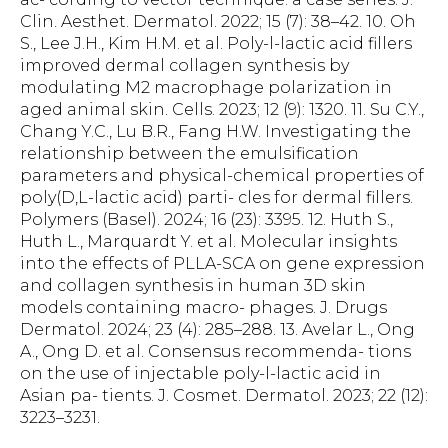
Clin. Aesthet. Dermatol. 2022; 15 (7): 38–42. 10. Oh
S., Lee J.H., Kim H.M. et al. Poly-l-lactic acid fillers
improved dermal collagen synthesis by
modulating M2 macrophage polarization in
aged animal skin. Cells. 2023; 12 (9): 1320. 11. Su C.Y.,
Chang Y.C., Lu B.R., Fang H.W. Investigating the
relationship between the emulsification
parameters and physical-chemical properties of
poly(D,L-lactic acid) parti- cles for dermal fillers.
Polymers (Basel). 2024; 16 (23): 3395. 12. Huth S.,
Huth L., Marquardt Y. et al. Molecular insights
into the effects of PLLA-SCA on gene expression
and collagen synthesis in human 3D skin
models containing macro- phages. J. Drugs
Dermatol. 2024; 23 (4): 285–288. 13. Avelar L., Ong
A., Ong D. et al. Consensus recommenda- tions
on the use of injectable poly-l-lactic acid in
Asian pa- tients. J. Cosmet. Dermatol. 2023; 22 (12):
3223–3231.