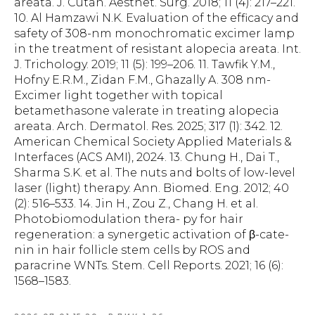
areata. J. Cutan. Aesthet. Surg. 2018; 11 (4): 217–221.
10. Al Hamzawi N.K. Evaluation of the efficacy and
safety of 308-nm monochromatic excimer lamp
in the treatment of resistant alopecia areata. Int.
J. Trichology. 2019; 11 (5): 199–206. 11. Tawfik Y.M.,
Hofny E.R.M., Zidan F.M., Ghazally A. 308 nm-
Excimer light together with topical
betamethasone valerate in treating alopecia
areata. Arch. Dermatol. Res. 2025; 317 (1): 342. 12.
American Chemical Society Applied Materials &
Interfaces (ACS AMI), 2024. 13. Chung H., Dai T.,
Sharma S.K. et al. The nuts and bolts of low-level
laser (light) therapy. Ann. Biomed. Eng. 2012; 40
(2): 516–533. 14. Jin H., Zou Z., Chang H. et al.
Photobiomodulation thera- py for hair
regeneration: a synergetic activation of β-cate-
nin in hair follicle stem cells by ROS and
paracrine WNTs. Stem. Cell Reports. 2021; 16 (6):
1568–1583.