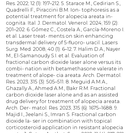
Res. 2022; 12 (1): 197–212. 5. Starace M., Cedirian S.,
Quadrelli F., Piraccini B.M. Ion- tophoresis as a
potential treatment for alopecia areata in-
cognita. Ital. J. Dermatol. Venerol. 2024; 159 (2):
201–202. 6. Gómez C., Costela A., García-Moreno I.
et al. Laser treat- ments on skin enhancing
transdermal delivery of 5-fluoro- uracil. Lasers
Surg. Med. 2008; 40 (1): 6–12. 7. Halim D.A., Nayer
M., El-Samanoudy S.I. et al. Evaluation of
fractional carbon dioxide laser alone versus its
combi- nation with betamethasone valerate in
treatment of alope- cia areata. Arch. Dermatol.
Res. 2023; 315 (3): 505–511. 8. Meguid A.M.A.,
Ghazally A., Ahmed A.M., Bakr R.M. Fractional
carbon dioxide laser alone and as an assisted
drug delivery for treatment of alopecia areata.
Arch. Der- matol. Res. 2023; 315 (6): 1675–1688. 9.
Majid I., Jeelani S., Imran S. Fractional carbon
dioxide la- ser in combination with topical
corticosteroid application in resistant alopecia