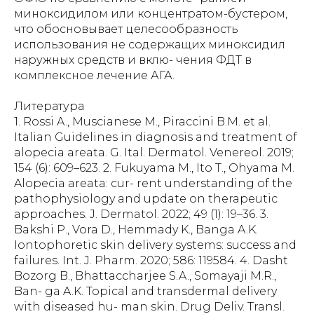
Литература
1. Rossi A., Muscianese M., Piraccini B.M. et al.
Italian Guidelines in diagnosis and treatment of
alopecia areata. G. Ital. Dermatol. Venereol. 2019;
154 (6): 609–623. 2. Fukuyama M., Ito T., Ohyama M.
Alopecia areata: cur- rent understanding of the
pathophysiology and update on therapeutic
approaches. J. Dermatol. 2022; 49 (1): 19–36. 3.
Bakshi P., Vora D., Hemmady K., Banga A.K.
Iontophoretic skin delivery systems: success and
failures. Int. J. Pharm. 2020; 586: 119584. 4. Dasht
Bozorg B., Bhattaccharjee S.A., Somayaji M.R.,
Ban- ga A.K. Topical and transdermal delivery
with diseased hu- man skin. Drug Deliv. Transl.