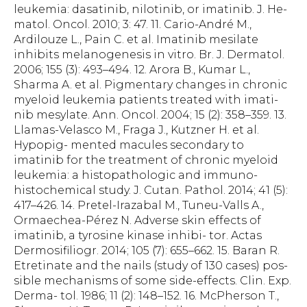
leukemia: dasatinib, nilotinib, or imatinib. J. He-
matol. Oncol. 2010; 3: 47. 11. Cario-André M.,
Ardilouze L., Pain C. et al. Imatinib mesilate
inhibits melanogenesis in vitro. Br. J. Dermatol.
2006; 155 (3): 493–494. 12. Arora B., Kumar L.,
Sharma A. et al. Pigmentary changes in chronic
myeloid leukemia patients treated with imati-
nib mesylate. Ann. Oncol. 2004; 15 (2): 358–359. 13.
Llamas-Velasco M., Fraga J., Kutzner H. et al.
Hypopig- mented macules secondary to
imatinib for the treatment of chronic myeloid
leukemia: a histopathologic and immuno-
histochemical study. J. Cutan. Pathol. 2014; 41 (5):
417–426. 14. Pretel-Irazabal M., Tuneu-Valls A.,
Ormaechea-Pérez N. Adverse skin effects of
imatinib, a tyrosine kinase inhibi- tor. Actas
Dermosifiliogr. 2014; 105 (7): 655–662. 15. Baran R.
Etretinate and the nails (study of 130 cases) pos-
sible mechanisms of some side-effects. Clin. Exp.
Derma- tol. 1986; 11 (2): 148–152. 16. McPherson T.,