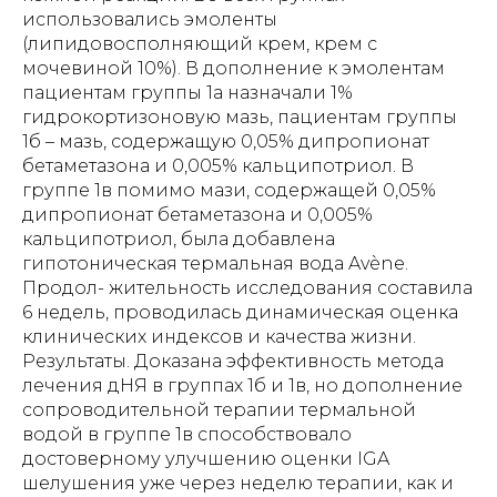
использовались эмоленты
(липидовосполняющий крем, крем с
мочевиной 10%). В дополнение к эмолентам
пациентам группы 1а назначали 1%
гидрокортизоновую мазь, пациентам группы
1б – мазь, содержащую 0,05% дипропионат
бетаметазона и 0,005% кальципотриол. В
группе 1в помимо мази, содержащей 0,05%
дипропионат бетаметазона и 0,005%
кальципотриол, была добавлена
гипотоническая термальная вода Avène.
Продол- жительность исследования составила
6 недель, проводилась динамическая оценка
клинических индексов и качества жизни.
Результаты. Доказана эффективность метода
лечения дНЯ в группах 1б и 1в, но дополнение
сопроводительной терапии термальной
водой в группе 1в способствовало
достоверному улучшению оценки IGA
шелушения уже через неделю терапии, как и