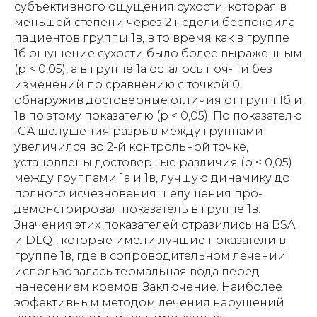
субъективного ощущения сухости, которая в
меньшей степени через 2 недели беспокоила
пациентов группы 1в, в то время как в группе
1б ощущение сухости было более выраженным
(p < 0,05), а в группе 1а осталось поч- ти без
изменений по сравнению с точкой 0,
обнаружив достоверные отличия от групп 1б и
1в по этому показателю (p < 0,05). По показателю
IGA шелушения разрыв между группами
увеличился во 2-й контрольной точке,
установлены достоверные различия (p < 0,05)
между группами 1а и 1в, лучшую динамику до
полного исчезновения шелушения про-
демонстрировал показатель в группе 1в.
Значения этих показателей отразились на BSA
и DLQI, которые имели лучшие показатели в
группе 1в, где в сопроводительном лечении
использовалась термальная вода перед
нанесением кремов. Заключение. Наиболее
эффективным методом лечения нарушений