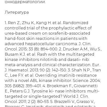
Литература
1. Ren Z., Zhu K., Kang H. et al. Randomized
controlled trial of the prophylactic effect of
urea-based cream on sorafenib-associated
hand-foot skin reactions in patients with
advanced hepatocellular carcinoma. J. Clin.
Oncol. 2015; 33 (8): 894–900. 2. Drucker A.M., Wu S.,
Busam K.J. et al. Rash with the multitargeted
kinase inhibitors nilotinib and dasati- nib:
meta-analysis and clinical characterization. Eur.
J. Haematol. 2013; 90 (2): 142–150. 3. Shah N.P., Tran
C., Lee F.Y. et al. Overriding imatinib resistance
with a novel ABL kinase inhibitor. Science. 2004;
305 (5682): 399–401. 4. Broekman F., Giovannetti
E., Peters G.J. Tyrosine ki- nase inhibitors: multi-
targeted or single-targeted? World J. Clin.
Oncol. 2011; 2 (2): 80–93. 5. Brazzelli V., Grasso V.,
Borroni G. Imatinib, dasatinib and nilotinib: a