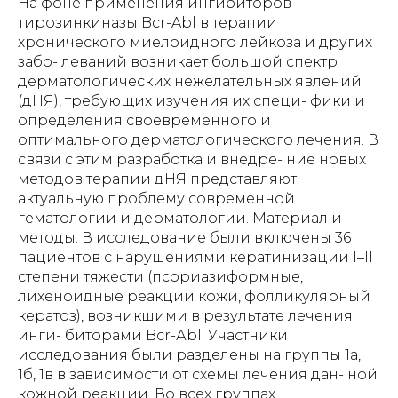
На фоне применения ингибиторов
тирозинкиназы Bcr-Abl в терапии
хронического миелоидного лейкоза и других
забо- леваний возникает большой спектр
дерматологических нежелательных явлений
(дНЯ), требующих изучения их специ- фики и
определения своевременного и
оптимального дерматологического лечения. В
связи с этим разработка и внедре- ние новых
методов терапии дНЯ представляют
актуальную проблему современной
гематологии и дерматологии. Материал и
методы. В исследование были включены 36
пациентов с нарушениями кератинизации I–II
степени тяжести (псориазиформные,
лихеноидные реакции кожи, фолликулярный
кератоз), возникшими в результате лечения
инги- биторами Bcr-Аbl. Участники
исследования были разделены на группы 1а,
1б, 1в в зависимости от схемы лечения дан- ной
кожной реакции. Во всех группах