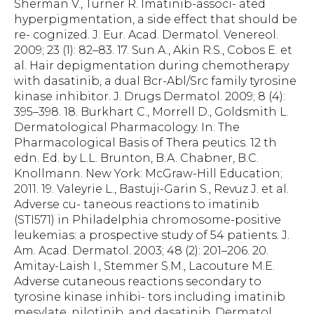
Sherman V., Turner R. Imatinib-associ- ated
hyperpigmentation, a side effect that should be
re- cognized. J. Eur. Acad. Dermatol. Venereol.
2009; 23 (1): 82–83. 17. Sun A., Akin R.S., Cobos E. et
al. Hair depigmentation during chemotherapy
with dasatinib, a dual Bcr-Abl/Src family tyrosine
kinase inhibitor. J. Drugs Dermatol. 2009; 8 (4):
395–398. 18. Burkhart C., Morrell D., Goldsmith L.
Dermatological Pharmacology. In: The
Pharmacological Basis of Thera peutics. 12 th
edn. Ed. by L.L. Brunton, B.A. Chabner, B.C.
Knollmann. New York: McGraw-Hill Education;
2011. 19. Valeyrie L., Bastuji-Garin S., Revuz J. et al.
Adverse cu- taneous reactions to imatinib
(STI571) in Philadelphia chromosome-positive
leukemias: a prospective study of 54 patients. J.
Am. Acad. Dermatol. 2003; 48 (2): 201–206. 20.
Amitay-Laish I., Stemmer S.M., Lacouture M.E.
Adverse cutaneous reactions secondary to
tyrosine kinase inhibi- tors including imatinib
mesylate, nilotinib, and dasatinib. Dermatol.