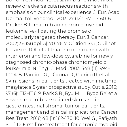
review of adverse cutaneous reactions with
emphasis on our clinical experience. J. Eur. Acad.
Derma- tol. Venereol. 2013; 27 (12): 1471–1480. 6.
Druker B.J. Imatinib and chronic myeloid
leukemia: va- lidating the promise of
molecularly targeted therapy. Eur. J. Cancer.
2002; 38 (Suppl. 5): 70–76. 7. O’Brien S.G., Guilhot
F., Larson R.A. et al. Imatinib compared with
interferon and low-dose cytarabine for newly
diagnosed chronic-phase chronic myeloid
leuke- mia. N. Engl. J. Med. 2003; 348 (11): 994–
1004. 8. Paolino G., Didona D., Clerico R. et al.
Skin lesions in pa- tients treated with imatinib
mesylate: a 5-year prospective study. Cutis. 2016;
97 (6): E12–E16. 9. Park S.R., Ryu M.H., Ryoo B.Y. et al.
Severe Imatinib- associated skin rash in
gastrointestinal stromal tumor pa- tients:
management and clinical implications. Cancer
Res. Treat. 2016; 48 (1): 162–170. 10. Wei G., Rafiyath
S., Li D. First-line treatment for chronic myeloid