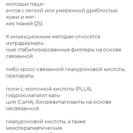
молодых паци-
ентов с легкой или умеренной дряблостью
кожи и мяг-
ких тканей [25].
К инъекционным методам относятся
интрадермаль-
ные стабилизированные филлеры на основе
связанной
либо кросс-связанной гиалуроновой кислоты,
препараты
поли-L-молочной кислоты (PLLA),
гидроксиапатит каль-
ция (CaHA), биоревитализанты на основе
несвязанной
гиалуроновой кислоты, а также
мезотерапевтические