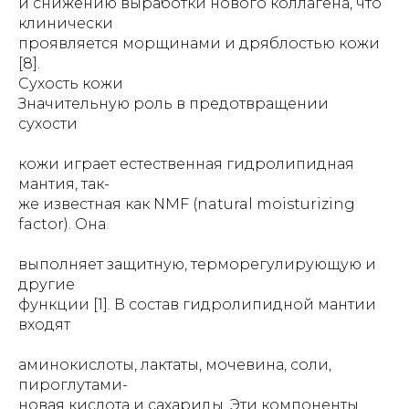
и снижению выработки нового коллагена, что
клинически
проявляется морщинами и дряблостью кожи
[8].
Сухость кожи
Значительную роль в предотвращении
сухости
кожи играет естественная гидролипидная
мантия, так-
же известная как NMF (natural moisturizing
factor). Она
выполняет защитную, терморегулирующую и
другие
функции [1]. В состав гидролипидной мантии
входят
аминокислоты, лактаты, мочевина, соли,
пироглутами-
новая кислота и сахариды. Эти компоненты