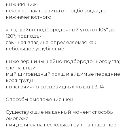
нижняя ниж-
нечелюстная граница от подбородка до
нижнечелюстного
угла; шейно-подбородочный угол от 105° до
120°; подподъ-
язычная впадина, определяемая как
небольшое углубление
ниже вершины шейно-подбородочного угла;
слегка види-
мый щитовидный хрящ и видимые передние
края груди-
но-ключично-сосцевидных мышц [13, 14].
Способы омоложения шеи
Существующие на данный момент способы
омоложе-
ния делятся на несколько групп: аппаратное