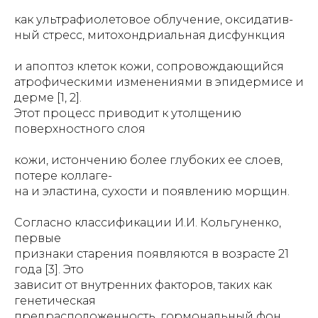
как ультрафиолетовое облучение, оксидатив-
ный стресс, митохондриальная дисфункция
и апоптоз клеток кожи, сопровождающийся
атрофическими изменениями в эпидермисе и
дерме [1, 2].
Этот процесс приводит к утолщению
поверхностного слоя
кожи, истончению более глубоких ее слоев,
потере коллаге-
на и эластина, сухости и появлению морщин.
Согласно классификации И.И. Кольгуненко,
первые
признаки старения появляются в возрасте 21
года [3]. Это
зависит от внутренних факторов, таких как
генетическая
предрасположенность, гормональный фон,