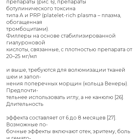
препараты (рис. 6), препараты
ботулинического токсина
типа А и PRP (platelet-rich plasma – плазма,
обогащенная
тромбоцитами).
Филлеры на основе стабилизированной
гиалуроновой
кислоты, связанные, с плотностью препарата от
20–25 мг/мл
и выше, требуются для волюмизации тканей
шеи и запол-
нения поперечных морщин (кольца Венеры).
Предпочти-
тельнее использовать иглу, а не канюлю [26].
Длительность
эффекта составляет от 6 до 8 месяцев [27].
Возможные по-
бочные эффекты включают отек, эритему, боль
и гемато-