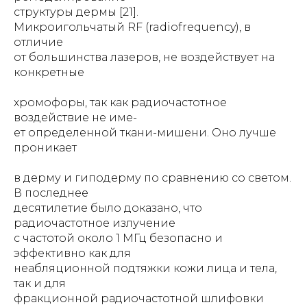
структуры дермы [21].
Микроигольчатый RF (radiofrequency), в
отличие
от большинства лазеров, не воздействует на
конкретные
хромофоры, так как радиочастотное
воздействие не име-
ет определенной ткани-мишени. Оно лучше
проникает
в дерму и гиподерму по сравнению со светом.
В последнее
десятилетие было доказано, что
радиочастотное излучение
с частотой около 1 МГц безопасно и
эффективно как для
неабляционной подтяжки кожи лица и тела,
так и для
фракционной радиочастотной шлифовки