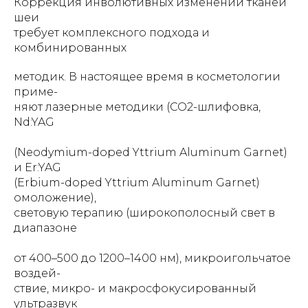
Коррекция инволютивных изменений тканей
шеи
требует комплексного подхода и
комбинированных
методик. В настоящее время в косметологии
приме-
няют лазерные методики (СО2-шлифовка,
Nd:YAG
(Neodymium-doped Yttrium Aluminum Garnet)
и Er:YAG
(Erbium-doped Yttrium Aluminum Garnet)
омоложение),
световую терапию (широкополосный свет в
диапазоне
от 400–500 до 1200–1400 нм), микроигольчатое
воздей-
ствие, микро- и макросфокусированный
ультразвук