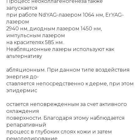
Процесс неоколлагеногенеза также
запускается
при работе Nd:YAG-лазером 1064 нм, Er:YAG-
лазером
2940 нм, диодным лазером 1450 нм,
импульсным лазером
на красителях 585 нм.
Неабляционные лазеры используют как
альтернативу
абляционным. При данном типе воздействия
энергия до-
ставляется непосредственно к дерме, при этом
эпидермис
остается неповрежденным за счет активного
охлаждения
поверхности. Благодаря этому наблюдается
репаративный
процесс в глубоких слоях кожи и затем
ремоделирование