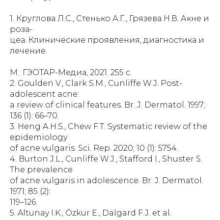
1. Круглова Л.С., Стенько А.Г., Грязева Н.В. Акне и
роза-
цеа. Клинические проявления, диагностика и
лечение.
М.: ГЭОТАР-Медиа, 2021. 255 с.
2. Goulden V., Clark S.M., Cunliffe W.J. Post-
adolescent acne:
a review of clinical features. Br. J. Dermatol. 1997;
136 (1): 66–70.
3. Heng A.H.S., Chew F.T. Systematic review of the
epidemiology
of acne vulgaris. Sci. Rep. 2020; 10 (1): 5754.
4. Burton J.L., Cunliffe W.J., Stafford I., Shuster S.
The prevalence
of acne vulgaris in adolescence. Br. J. Dermatol.
1971; 85 (2):
119–126.
5. Altunay I.K., Özkur E., Dalgard F.J. et al.