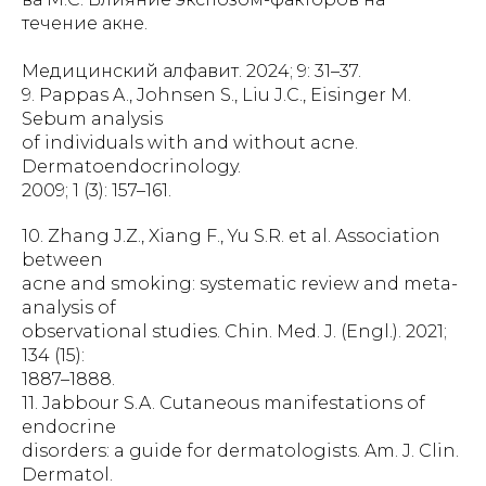
течение акне.
Медицинский алфавит. 2024; 9: 31–37.
9. Pappas A., Johnsen S., Liu J.C., Eisinger M.
Sebum analysis
of individuals with and without acne.
Dermatoendocrinology.
2009; 1 (3): 157–161.
10. Zhang J.Z., Xiang F., Yu S.R. et al. Association
between
acne and smoking: systematic review and meta-
analysis of
observational studies. Chin. Med. J. (Engl.). 2021;
134 (15):
1887–1888.
11. Jabbour S.A. Cutaneous manifestations of
endocrine
disorders: a guide for dermatologists. Am. J. Clin.
Dermatol.