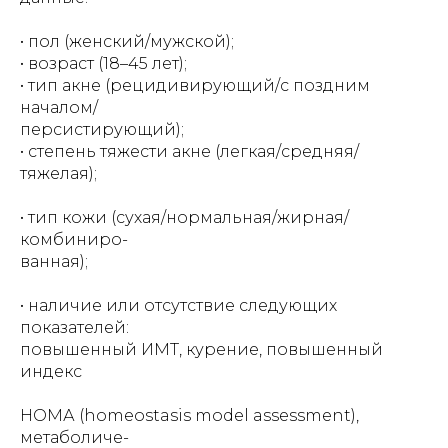
• пол (женский/мужской);
• возраст (18–45 лет);
• тип акне (рецидивирующий/с поздним
началом/
персистирующий);
• степень тяжести акне (легкая/средняя/
тяжелая);
• тип кожи (сухая/нормальная/жирная/
комбиниро-
ванная);
• наличие или отсутствие следующих
показателей:
повышенный ИМТ, курение, повышенный
индекс
НОМА (homeostasis model assessment),
метаболиче-