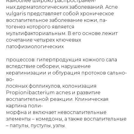
наиболее широко распространен-
ных дерматологических заболеваний. Acne
vulgaris представляет собой хроническое
воспалительное заболевание кожи, па-
тогенез которого является
мультифакториальным. В его основе лежит
сочетание четырех ключевых
патофизиологических
процессов: гиперпродукция кожного сала
вследствие себореи, нарушение
кератинизации и обтурация протоков сально-
во-
лосяных фолликулов, колонизация
Propionibacterium acnes и развитие
воспалительной реакции. Клиническая
картина поли-
морфна и включает невоспалительные
элементы – комедоны, а также воспалительные
– папулы, пустулы, узлы.