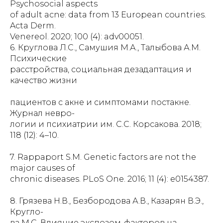
Psychosocial aspects
of adult acne: data from 13 European countries.
Acta Derm.
Venereol. 2020; 100 (4): adv00051.
6. Круглова Л.С., Самушия М.А., Талыбова А.М.
Психические
расстройства, социальная дезадаптация и
качество жизни
пациентов с акне и симптомами постакне.
Журнал невро-
логии и психиатрии им. C.C. Корсакова. 2018;
118 (12): 4–10.
7. Rappaport S.M. Genetic factors are not the
major causes of
chronic diseases. PLoS One. 2016; 11 (4): e0154387.
8. Грязева Н.В., Безбородова А.В., Казарян В.Э.,
Кругло-
ва М.С. Влияние экспозом-факторов на