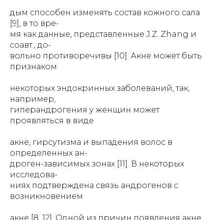
дым способен изменять состав кожного сала
[9], в то вре-
мя как данные, представленные J.Z. Zhang и
соавт., до-
вольно противоречивы [10]. Акне может быть
признаком
некоторых эндокринных заболеваний, так,
например,
гиперандрогения у женщин может
проявляться в виде
акне, гирсутизма и выпадения волос в
определенных ан-
дроген-зависимых зонах [11]. В некоторых
исследова-
ниях подтверждена связь андрогенов с
возникновением
акне [8, 12]. Одной из причин появления акне