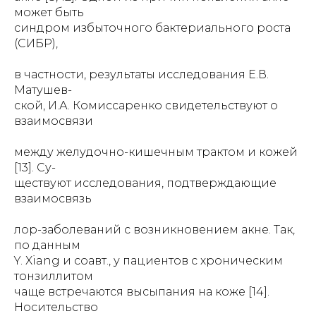
может быть
синдром избыточного бактериального роста
(СИБР),
в частности, результаты исследования Е.В.
Матушев-
ской, И.А. Комиссаренко свидетельствуют о
взаимосвязи
между желудочно-кишечным трактом и кожей
[13]. Су-
ществуют исследования, подтверждающие
взаимосвязь
лор-заболеваний с возникновением акне. Так,
по данным
Y. Xiang и соавт., у пациентов с хроническим
тонзиллитом
чаще встречаются высыпания на коже [14].
Носительство