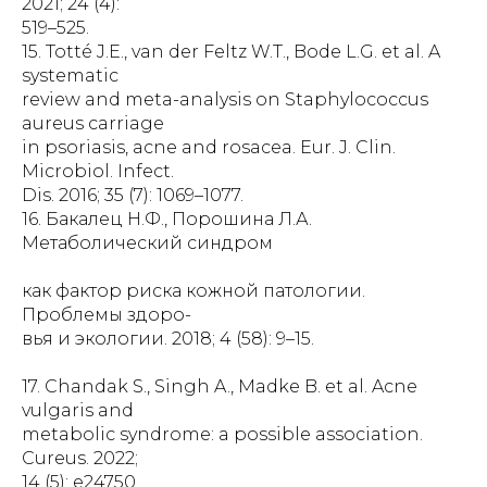
2021; 24 (4):
519–525.
15. Totté J.E., van der Feltz W.T., Bode L.G. et al. A
systematic
review and meta-analysis on Staphylococcus
aureus carriage
in psoriasis, acne and rosacea. Eur. J. Clin.
Microbiol. Infect.
Dis. 2016; 35 (7): 1069–1077.
16. Бакалец Н.Ф., Порошина Л.А.
Метаболический синдром
как фактор риска кожной патологии.
Проблемы здоро-
вья и экологии. 2018; 4 (58): 9–15.
17. Chandak S., Singh A., Madke B. et al. Acne
vulgaris and
metabolic syndrome: a possible association.
Cureus. 2022;
14 (5): e24750.