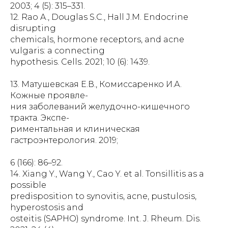
2003; 4 (5): 315–331.
12. Rao A., Douglas S.C., Hall J.M. Endocrine
disrupting
chemicals, hormone receptors, and acne
vulgaris: a connecting
hypothesis. Cells. 2021; 10 (6): 1439.
13. Матушевская Е.В., Комиссаренко И.А.
Кожные проявле-
ния заболеваний желудочно-кишечного
тракта. Экспе-
риментальная и клиническая
гастроэнтерология. 2019;
6 (166): 86–92.
14. Xiang Y., Wang Y., Cao Y. et al. Tonsillitis as a
possible
predisposition to synovitis, acne, pustulosis,
hyperostosis and
osteitis (SAPHO) syndrome. Int. J. Rheum. Dis.