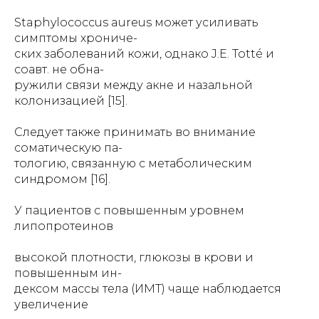
Staphylococcus aureus может усиливать
симптомы хрониче-
ских заболеваний кожи, однако J.E. Totté и
соавт. не обна-
ружили связи между акне и назальной
колонизацией [15].
Следует также принимать во внимание
соматическую па-
тологию, связанную с метаболическим
синдромом [16].
У пациентов с повышенным уровнем
липопротеинов
высокой плотности, глюкозы в крови и
повышенным ин-
дексом массы тела (ИМТ) чаще наблюдается
увеличение