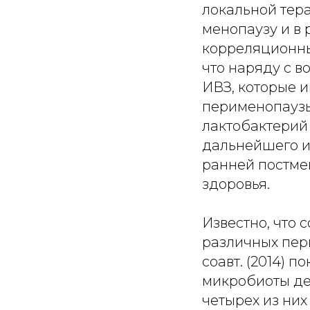
локальной тера
менопаузу и в
корреляционны
что наряду с в
ИВЗ, которые 
перименопаузы
лактобактерий 
дальнейшего из
ранней постме
здоровья.
Известно, что
различных пер
соавт. (2014) 
микробиоты дел
четырех из них