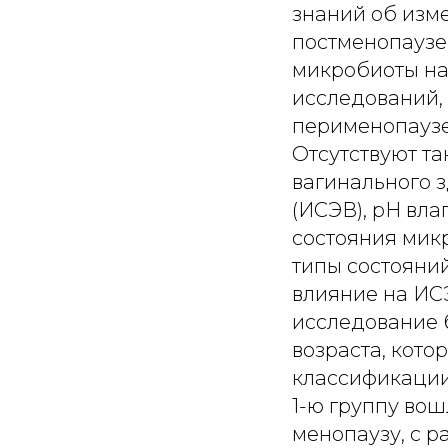
знаний об изм
постменопаузе 
микробиоты наш
исследований,
перименопаузе 
Отсутствуют т
вагинального з
(ИСЭВ), рН вла
состояния мик
типы состояний
влияние на ИС
исследование 
возраста, кото
классификации 
1-ю группу вош
менопаузу, с р