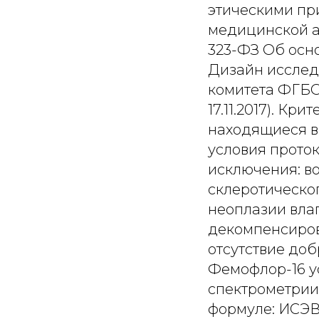
этическими пр
медицинской ас
323-ФЗ Об осн
Дизайн исслед
комитета ФГБО
17.11.2017). Кр
находящиеся в
условия прото
исключения: во
склеротическо
неоплазии вла
декомпенсиров
отсутствие до
Фемофлор-16 у
спектрометрии
формуле: ИСЭВ 