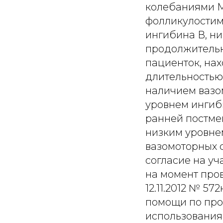
колебаниями М
фолликулостим
ингибина В, н
продолжительн
пациенток, на
длительностью 
наличием вазо
уровнем ингиби
ранней постме
низким уровне
вазомоторных 
согласие на у
на момент про
12.11.2012 № 
помощи по про
использования