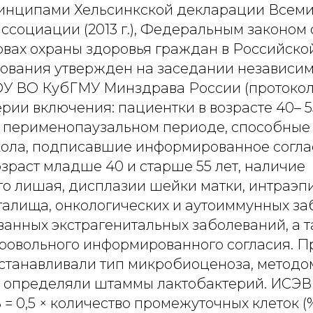
инципами Хельсинкской декларации Всем
социации (2013 г.), Федеральным законом от
овах охраны здоровья граждан в Российско
ования утвержден на заседании независим
У ВО КубГМУ Минздрава России (протокол
итерии включения: пациентки в возрасте 40– 5
 перименопаузальном периоде, способные
кола, подписавшие информированное согла
зраст младше 40 и старше 55 лет, наличие
го лишая, дисплазии шейки матки, интраэп
галища, онкологических и аутоиммунных за
анных экстрагенитальных заболеваний, а 
бровольного информированного согласия. 
станавливали тип микробиоценоза, методо
 определяли штаммы лактобактерий. ИСЭВ
= 0,5 × количество промежуточных клеток (%)