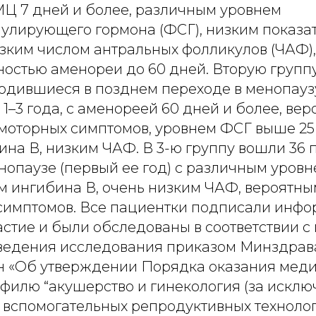
Ц 7 дней и более, различным уровнем
улирующего гормона (ФСГ), низким показа
изким числом антральных фолликулов (ЧАФ),
остью аменореи до 60 дней. Вторую группу
ходившиеся в позднем переходе в менопауз
1–3 года, с аменореей 60 дней и более, ве
моторных симптомов, уровнем ФСГ выше 25
на В, низким ЧАФ. В 3-ю группу вошли 36 
нопаузе (первый ее год) с различным уровн
м ингибина В, очень низким ЧАФ, вероятн
симптомов. Все пациентки подписали инф
частие и были обследованы в соответствии 
ведения исследования приказом Минздрава
572н «Об утверждении Порядка оказания мед
филю “акушерство и гинекология (за искл
 вспомогательных репродуктивных технологи