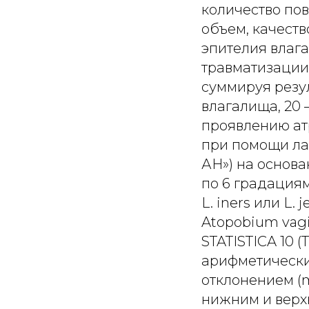
количество пов
объем, качест
эпителия влага
травматизации
суммируя резу
влагалища, 20 
проявлению ат
при помощи ла
АН») на основа
по 6 градациям: 
L. iners или L. 
Atopobium vagi
STATISTICA 10 (
арифметически
отклонением (
нижним и верхн