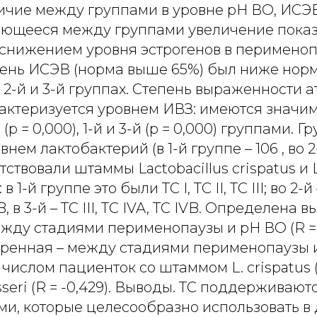
ичие между группами в уровне рН ВО, ИСЭВ
чающееся между группами увеличение пока
о снижением уровня эстрогенов в перимено
вень ИСЭВ (норма выше 65%) был ниже нор
 2-й и 3-й группах. Степень выраженности 
актеризуется уровнем ИВЗ: имеются значи
(р = 0,000), 1-й и 3-й (р = 0,000) группами. Г
нем лактобактерий (в 1-й группе – 106 , во 2-й
тствовали штаммы Lactobacillus crispatus и L.
1-й группе это были ТС I, TC II, TC III; во 2-й – 
IVB, в 3-й – TC III, TC IVA, TC IVB. Определена
жду стадиями перименопаузы и рН ВО (R = 
умеренная – между стадиями перименопаузы и
е числом пациенток со штаммом L. crispatus (
seri (R = -0,429). Выводы. ТС поддерживают
ми, которые целесообразно использовать в