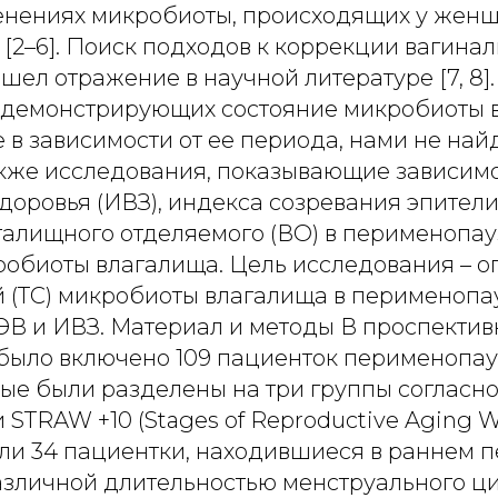
енениях микробиоты, происходящих у женщ
[2–6]. Поиск подходов к коррекции вагина
ел отражение в научной литературе [7, 8]
 демонстрирующих состояние микробиоты 
в зависимости от ее периода, нами не най
акже исследования, показывающие зависим
доровья (ИВЗ), индекса созревания эпител
галищного отделяемого (ВО) в перименопау
робиоты влагалища. Цель исследования – о
 (ТС) микробиоты влагалища в перименопау
ЭВ и ИВЗ. Материал и методы В проспектив
было включено 109 пациенток перименопау
рые были разделены на три группы согласн
STRAW +10 (Stages of Reproductive Aging Wo
ли 34 пациентки, находившиеся в раннем п
азличной длительностью менструального ци