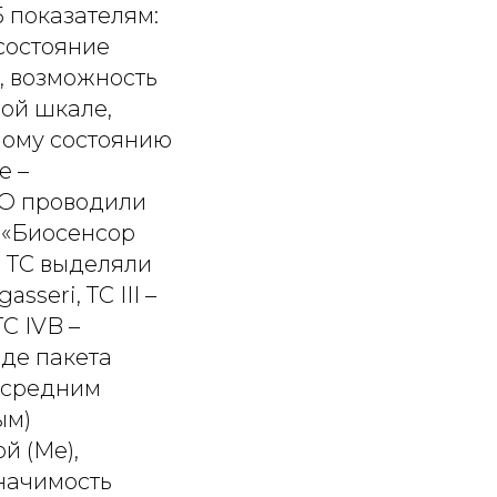
5 показателям:
состояние
, возможность
ой шкале,
ному состоянию
е –
ВО проводили
 «Биосенсор
. ТС выделяли
sseri, ТС III –
TC IVB –
еде пакета
о средним
ым)
й (Ме),
значимость