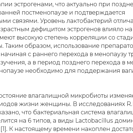
пии эстрогенами, что актуально при поздн
 ранней постменопаузе и подтверждается
ми связями. Уровень лактобактерий отличал
озрастным дефицитом эстрогенов влияло на
имеют высокую степень корреляции со стад
. Таким образом, использование препарат
начиная с раннего перехода в менопаузу т
учения, а в период позднего перехода в м
нопаузе необходимо для поддержания ваг
 состояние влагалищной микробиоты изменяе
иодов жизни женщины. В исследованиях R.
показано, что бактериальная система влагал
ится на 6 типов, а виды Lactobacillus доми
 [1]. К настоящему времени накоплен доста