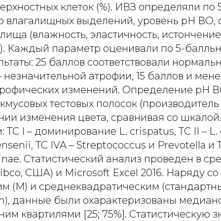
ерхностных клеток (%). ИВЗ определяли по 
во влагалищных выделений, уровень рН ВО, 
лища (влажность, эластичность, истончение
). Каждый параметр оценивали по 5-балльн
льтаты: 25 баллов соответствовали нормаль
– незначительной атрофии, 15 баллов и мене
рофических изменений. Определение рН 
кмусовых тестовых полосок (производитель
нии изменения цвета, сравнивая со шкалой
ТС I – доминирование L. crispatus, ТС II – L. ga
jensenii, TC IVA – Streptococcus и Prevotella и 
nae. Статистический анализ проведен в ср
Tibco, США) и Microsoft Excel 2016. Наряду с
м (М) и среднеквадратическим (стандартн
m), данные были охарактеризованы медиано
им квартилями [25; 75%]. Статистическую 