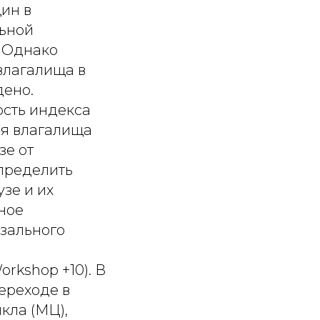
ин в
льной
. Однако
влагалища в
дено.
ость индекса
ия влагалища
зе от
пределить
зе и их
ное
зального
о
rkshop +10). В
ереходе в
кла (МЦ),