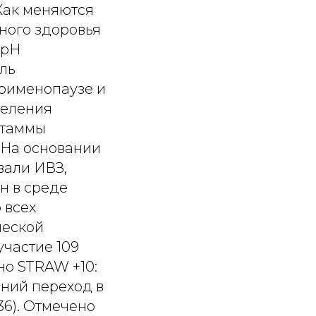
 Как меняются
ьного здоровья
 рН
ель
ерименопаузе и
деления
штаммы
 На основании
вали ИВЗ,
н в среде
о всех
ческой
участие 109
но STRAW +10:
здний переход в
 36). Отмечено