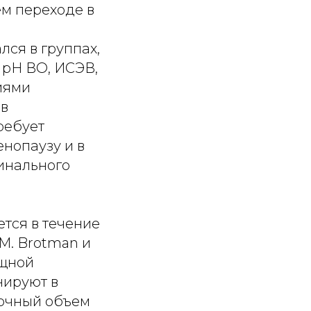
ем переходе в
ся в группах,
 рН ВО, ИСЭВ,
иями
ов
ребует
енопаузу и в
инального
тся в течение
M. Brotman и
ищной
нируют в
точный объем