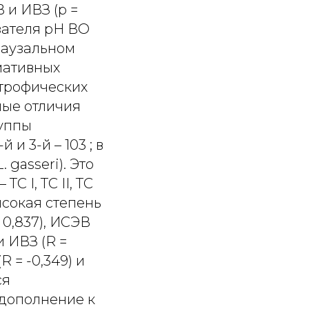
 и ИВЗ (р =
зателя рН ВО
паузальном
мативных
атрофических
мые отличия
руппы
 и 3-й – 103 ; в
 gasseri). Это
ТС I, TC II, TC
 высокая степень
0,837), ИСЭВ
 ИВЗ (R =
R = -0,349) и
ся
 дополнение к