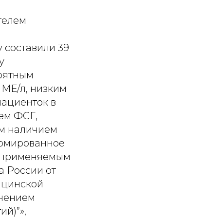
телем
 составили 39
у
роятным
 МЕ/л, низким
пациенток в
ем ФСГ,
ым наличием
ормированное
с применяемым
 России от
ицинской
ючением
й)”»,