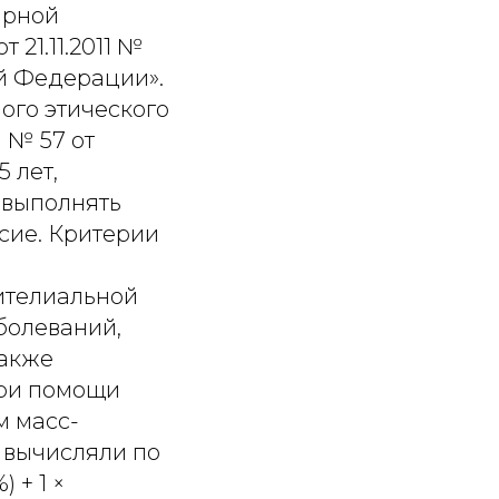
ирной
 21.11.2011 №
й Федерации».
ого этического
 № 57 от
5 лет,
 выполнять
сие. Критерии
ителиальной
болеваний,
также
При помощи
м масс-
 вычисляли по
 + 1 ×