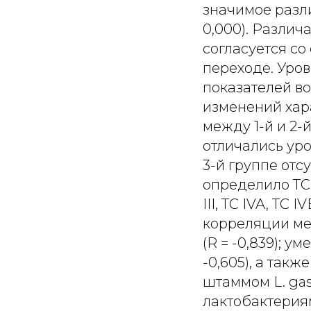
значимое разл
0,000). Разли
согласуется с
переходе. Уро
показателей во
изменений хар
между 1-й и 2-й 
отличались уров
3-й группе отсу
определило ТС: в 
III, TC IVA, TC 
корреляции ме
(R = -0,839); 
-0,605), а такж
штаммом L. gas
лактобактерия