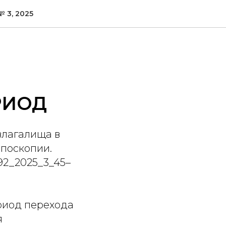
 3, 2025
РИОД
влагалища в
поскопии.
392_2025_3_45–
риод перехода
я