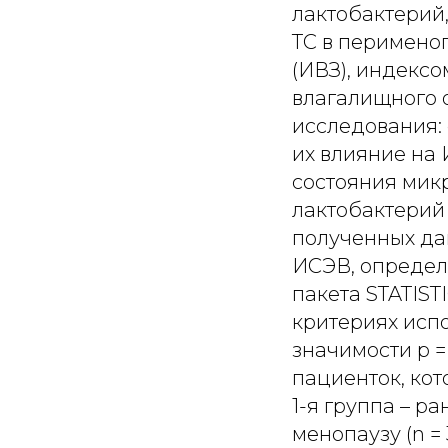
лактобактерий,
ТС в перименоп
(ИВЗ), индексо
влагалищного о
исследования:
их влияние на
состояния мик
лактобактерий
полученных дан
ИСЭВ, определ
пакета STATISTI
критериях исп
значимости р =
пациенток, кот
1-я группа – ра
менопаузу (n = 