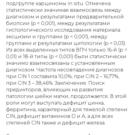
подгруппе карциномы in situ. Отмечена
статистически значимая взаимосвязь между
диагнозом и результатами предварительной
биопсии (р < 0,001), между результатами
гистологического исследования материала
эксцизии и группами (р < 0,001), между
группами и результатами цитологии (р = 0,03).
Из всех выделенных типов ВПЧ только 16-й (р =
0,01) и 18-й типы (р < 0,001) были статистически
значимо взаимосвязаны с установленным
диагнозом. Частота несовпадения диагнозов
при CIN 1 составила 10,0%, при CIN 2 – 16,77%,
при CIN 3 – 38,46%. Заключение. Поиск
предикторов, влияющих на развитие
патологии шейки матки, продолжается. В этой
роли могут выступать дефицит цинка,
ферритина, характерный для тяжелой степени
CIN, дефицит витаминов D и А, а для всех
степеней CIN также и дефицит железа.