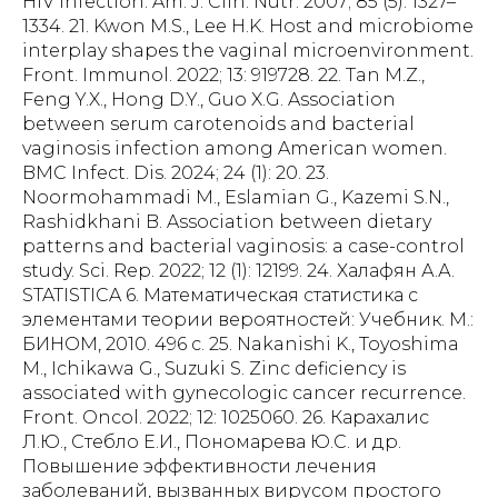
HIV infection. Am. J. Clin. Nutr. 2007; 85 (5): 1327–
1334. 21. Kwon M.S., Lee H.K. Host and microbiome
interplay shapes the vaginal microenvironment.
Front. Immunol. 2022; 13: 919728. 22. Tan M.Z.,
Feng Y.X., Hong D.Y., Guo X.G. Association
between serum carotenoids and bacterial
vaginosis infection among American women.
BMC Infect. Dis. 2024; 24 (1): 20. 23.
Noormohammadi M., Eslamian G., Kazemi S.N.,
Rashidkhani B. Association between dietary
patterns and bacterial vaginosis: a case-control
study. Sci. Rep. 2022; 12 (1): 12199. 24. Халафян А.А.
STATISTICA 6. Математическая статистика с
элементами теории вероятностей: Учебник. М.:
БИНОМ, 2010. 496 с. 25. Nakanishi K., Toyoshima
M., Ichikawa G., Suzuki S. Zinc deficiency is
associated with gynecologic cancer recurrence.
Front. Oncol. 2022; 12: 1025060. 26. Карахалис
Л.Ю., Стебло Е.И., Пономарева Ю.С. и др.
Повышение эффективности лечения
заболеваний, вызванных вирусом простого