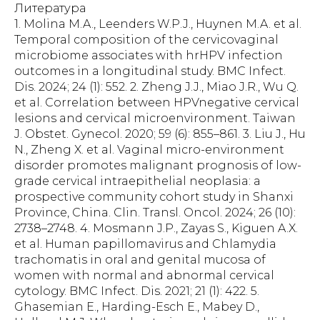
Литература
1. Molina M.A., Leenders W.P.J., Huynen M.A. et al.
Temporal composition of the cervicovaginal
microbiome associates with hrHPV infection
outcomes in a longitudinal study. BMC Infect.
Dis. 2024; 24 (1): 552. 2. Zheng J.J., Miao J.R., Wu Q.
et al. Correlation between HPVnegative cervical
lesions and cervical microenvironment. Taiwan
J. Obstet. Gynecol. 2020; 59 (6): 855–861. 3. Liu J., Hu
N., Zheng X. et al. Vaginal micro-environment
disorder promotes malignant prognosis of low-
grade cervical intraepithelial neoplasia: a
prospective community cohort study in Shanxi
Province, China. Clin. Transl. Oncol. 2024; 26 (10):
2738–2748. 4. Mosmann J.P., Zayas S., Kiguen A.X.
et al. Human papillomavirus and Chlamydia
trachomatis in oral and genital mucosa of
women with normal and abnormal cervical
cytology. BMC Infect. Dis. 2021; 21 (1): 422. 5.
Ghasemian E., Harding-Esch E., Mabey D.,