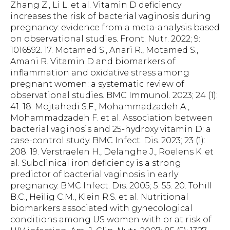
Zhang Z., Li L. et al. Vitamin D deficiency
increases the risk of bacterial vaginosis during
pregnancy: evidence from a meta-analysis based
on observational studies. Front. Nutr. 2022; 9:
1016592. 17. Motamed S., Anari R., Motamed S.,
Amani R. Vitamin D and biomarkers of
inflammation and oxidative stress among
pregnant women: a systematic review of
observational studies. BMC Immunol. 2023; 24 (1):
41. 18. Mojtahedi S.F., Mohammadzadeh A.,
Mohammadzadeh F. et al. Association between
bacterial vaginosis and 25-hydroxy vitamin D: a
case-control study. BMC Infect. Dis. 2023; 23 (1):
208. 19. Verstraelen H., Delanghe J., Roelens K. et
al. Subclinical iron deficiency is a strong
predictor of bacterial vaginosis in early
pregnancy. BMC Infect. Dis. 2005; 5: 55. 20. Tohill
B.C., Heilig C.M., Klein R.S. et al. Nutritional
biomarkers associated with gynecological
conditions among US women with or at risk of