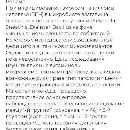
Резюме
При инфицировании вирусом папилломы
человека (ВПЧ) в микробиоте влагалища
отмечаются повышенные уровни Prevotella,
Sneathia, Dialister, Bacillus на фоне
уменьшения численности лактобактерий.
Некоторые исследователи связывают это с
дефицитом витаминов и микроэлементов.
Однако исследований в этом направлении
пока недостаточно. Цель исследования:
изучить влияние витаминов и
микроэлементов на микробиоту влагалища и
возможные риски развития патологии шейки
матки путем сравнения методов диагностики.
Материал и методы. Проведено
проспективное одноцентровое
наблюдательное сравнительное исследование
между 1-й группой (основная, n = 46) и 2-й
группой (сравнения, n = 23). В 1-й группе
проводились кольпоскопия, цитология,
биопсия и эксцизия шейки матки с