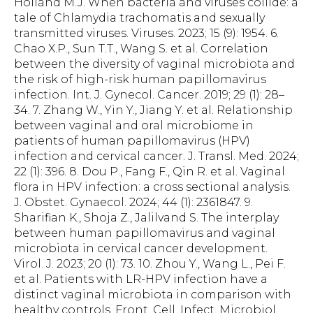
Holland M.J. When bacteria and viruses collide: a
tale of Chlamydia trachomatis and sexually
transmitted viruses. Viruses. 2023; 15 (9): 1954. 6.
Chao X.P., Sun T.T., Wang S. et al. Correlation
between the diversity of vaginal microbiota and
the risk of high-risk human papillomavirus
infection. Int. J. Gynecol. Cancer. 2019; 29 (1): 28–
34. 7. Zhang W., Yin Y., Jiang Y. et al. Relationship
between vaginal and oral microbiome in
patients of human papillomavirus (HPV)
infection and cervical cancer. J. Transl. Med. 2024;
22 (1): 396. 8. Dou P., Fang F., Qin R. et al. Vaginal
flora in HPV infection: a cross sectional analysis.
J. Obstet. Gynaecol. 2024; 44 (1): 2361847. 9.
Sharifian K., Shoja Z., Jalilvand S. The interplay
between human papillomavirus and vaginal
microbiota in cervical cancer development.
Virol. J. 2023; 20 (1): 73. 10. Zhou Y., Wang L., Pei F.
et al. Patients with LR-HPV infection have a
distinct vaginal microbiota in comparison with
healthy controls. Front. Cell. Infect. Microbiol.