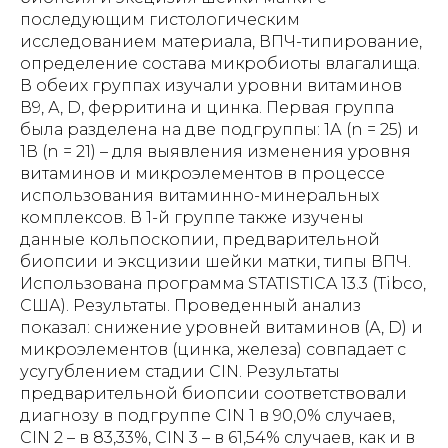
последующим гистологическим
исследованием материала, ВПЧ-типирование,
определение состава микробиоты влагалища.
В обеих группах изучали уровни витаминов
В9, А, D, ферритина и цинка. Первая группа
была разделена на две подгруппы: 1А (n = 25) и
1В (n = 21) – для выявления изменения уровня
витаминов и микроэлементов в процессе
использования витаминно-минеральных
комплексов. В 1-й группе также изучены
данные кольпоскопии, предварительной
биопсии и эксцизии шейки матки, типы ВПЧ.
Использована программа STATISTICA 13.3 (Tibco,
США). Результаты. Проведенный анализ
показал: снижение уровней витаминов (А, D) и
микроэлементов (цинка, железа) совпадает с
усугублением стадии CIN. Результаты
предварительной биопсии соответствовали
диагнозу в подгруппе CIN 1 в 90,0% случаев,
CIN 2 – в 83,33%, CIN 3 – в 61,54% случаев, как и в