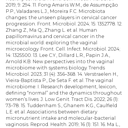
2019; 9: 294. 11. Fong Amaris W.M., de Assumpção
P.P., Valadares L.J., Moreira F.C. Microbiota
changes: the unseen players in cervical cancer
progression. Front. Microbiol. 2024; 15: 1352778. 12.
Zhang Z., Ma Q., Zhang L. et al. Human
papillomavirus and cervical cancer in the
microbial world: exploring the vaginal
microecology. Front. Cell. Infect. Microbiol. 2024;
14: 1325500. 13. Lee C.Y., Dillard L.R., Papin J.A.,
Arnold K.B. New perspectives into the vaginal
microbiome with systems biology. Trends
Microbiol. 2023; 31 (4): 356–368. 14. Verstraelen H.,
Vieira-Baptista P., De Seta F. et al. The vaginal
microbiome: I. Research development, lexicon,
defining “normal” and the dynamics throughout
women’s lives. J. Low Genit. Tract Dis. 2022; 26 (1):
73–78. 15. Tuddenham S., Ghanem K.G., Caulfield
L.E. et al. Associations between dietary
micronutrient intake and molecular-bacterial
vaginosis. Reprod. Health. 2019; 16 (1): 151. 16. Ma L.,