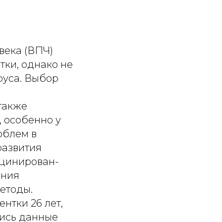
е, умеренные. В рамках рутин- ного скрининга взяты мазки с шейки матки для жид- костной цитологии и ПЦР-диагностики ВПЧ с опре- делением вирусной нагрузки. Заключение жидкостной цитологии – LSIL (low-grade squamous intraepithelial lesion – плоскоклеточное интраэпителиальное пора- жение низкой степени). В полученном материале вы- явлены клетки плоского эпителия с признаками па- пилломавирусной инфекции (койлоцитарная атипия). Полимеразная цепная реакция (ПЦР) на ВПЧ: выяв- лена множественная инфекция. Обнаружены типы 35, 39, 45, 52, 56 в высокой диагностической концен- трации (более 5 lg), а также типы 58, 59, 68 в низкой концентрации (от 2 до 5 lg). Важно отметить отсут- ствие наиболее агрессивных типов 16 и 18. Учитывая наличие LSIL по цитологии и высокую вирусную нагрузку онкогенных типов ВПЧ, пациентке выполнена расширенная кольпоскопия. Кольпоско- пическая картина: зона трансформации (ЗТ) 1-го типа (полностью визуализируется). В ЗТ определяется на- личие плотного ацетобелого эпителия с четкими гра- ницами и грубой мозаики (рисунок). Проба с раство- ром Люголя выявила йоднегативные участки. Картина расценена как аномальная II степени [4]. Лечение. На основании совокупности полученных данных, а также учитывая молодой возраст пациент- ки, отсутствие реализации репродуктивной функции, 1-й тип ЗТ, принято решение о проведении диагно- стической эксцизии по принципу “see and treat”. По- лучено гистологическое заключение операционного материала, который макроскопически представлен фра