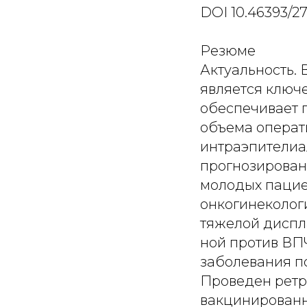
DOI 10.46393/2
Резюме
Актуальность. Вакцинация против вируса папилломы человека (ВПЧ) является ключевым методом профилактики рака шейки матки, однако не обеспечивает полной защиты от всех онкогенных типов вируса. Выбор объема оператив- ного лечения в случае цервикальной интраэпителиальной неоплазии высокой степени (HSIL), а также прогнозирование рецидива после эксцизионного лечения, особенно у молодых пациенток, остаются одной из самых сложных проблем в онкогинекологии. Цель: представить клинический случай развития тяжелой дисплазии шейки матки у молодой женщины, вакцинирован- ной против ВПЧ, и проанализировать риски рецидивирования заболевания после хирургического лечения. Материал и методы. Проведен ретроспективный анализ истории болезни пациентки 26 лет, вакцинированной квадри- валентной вакциной. Оценивались данные гинекологического анамнеза, результаты цитологического исследования, ПЦР-диагностики ВПЧ, кольпоскопии и гистологического заключения после эксцизии. Результаты. У пациентки диагностирована HSIL на фоне персистенции ВПЧ онкогенных типов, не входящих в состав вакцины. Выполнена щадящая эксцизия зоны трансформации, однако по результатам гистологии выявлен положитель- ный край резекции. Несмотря на нормальную цитологическую картину через год после вмешательства, сохраняющаяся вирусная нагрузка онкогенных ВПЧ и положительный статус края резекции позволили отнести пациентку к группе вы- сокого риска рецидивирования. Однако, учитывая возраст пациентки и отсутствие реализации репродуктивных пла- нов, принято решение о продолжении динамического наблюдения. Заключение. Массовая вакцинация не отменяет необходимости строгого соблюдения скрининговых программ, на- правленных на профилактику рака шейки матки. Перспективным направлением является создание новых вакцин, за- щищающих от других штаммов ВПЧ. Выбор объема хирургического лечения шейки матки должен быть строго ин- дивидуализирован и основываться на совокупности факторов: возрасте пациентки, ее репродуктивных планах, типе зоны трансформации. Однако независимо от выбранной тактики ключевым принципом оперативного вмешательства является обеспечение радикальности резекции – патологический эпителий должен быть удален в предел