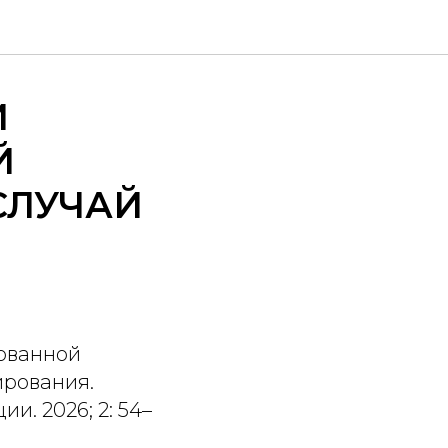
И
Й
СЛУЧАЙ
рованной
ирования.
. 2026; 2: 54–