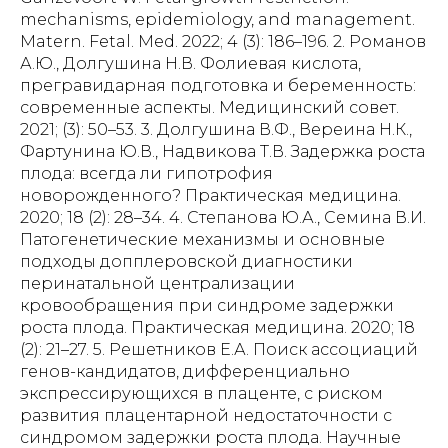
mechanisms, epidemiology, and management.
Matern. Fetal. Med. 2022; 4 (3): 186–196. 2. Романов
А.Ю., Долгушина Н.В. Фолиевая кислота,
прегравидарная подготовка и беременность:
современные аспекты. Медицинский совет.
2021; (3): 50–53. 3. Долгушина В.Ф., Вереина Н.К.,
Фартунина Ю.В., Надвикова Т.В. Задержка роста
плода: всегда ли гипотрофия
новорожденного? Практическая медицина.
2020; 18 (2): 28–34. 4. Степанова Ю.А., Семина В.И.
Патогенетические механизмы и основные
подходы допплеровской диагностики
перинатальной централизации
кровообращения при синдроме задержки
роста плода. Практическая медицина. 2020; 18
(2): 21–27. 5. Решетников Е.А. Поиск ассоциаций
генов-кандидатов, дифференциально
экспрессирующихся в плаценте, с риском
развития плацентарной недостаточности с
синдромом задержки роста плода. Научные