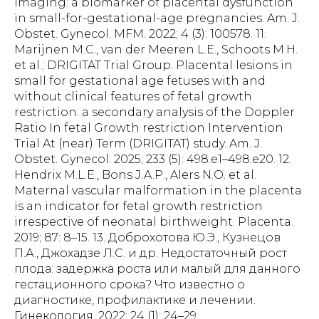
imaging: a biomarker of placental dysfunction
in small-for-gestational-age pregnancies. Am. J.
Obstet. Gynecol. MFM. 2022; 4 (3): 100578. 11.
Marijnen M.C., van der Meeren L.E., Schoots M.H.
et al.; DRIGITAT Trial Group. Placental lesions in
small for gestational age fetuses with and
without clinical features of fetal growth
restriction: a secondary analysis of the Doppler
Ratio In fetal Growth restriction Intervention
Trial At (near) Term (DRIGITAT) study. Am. J.
Obstet. Gynecol. 2025; 233 (5): 498.e1–498.e20. 12.
Hendrix M.L.E., Bons J.A.P., Alers N.O. et al.
Maternal vascular malformation in the placenta
is an indicator for fetal growth restriction
irrespective of neonatal birthweight. Placenta.
2019; 87: 8–15. 13. Доброхотова Ю.Э., Кузнецов
П.А., Джохадзе Л.С. и др. Недостаточный рост
плода: задержка роста или малый для данного
гестационного срока? Что известно о
диагностике, профилактике и лечении.
Гинекология. 2022; 24 (1): 24–29.