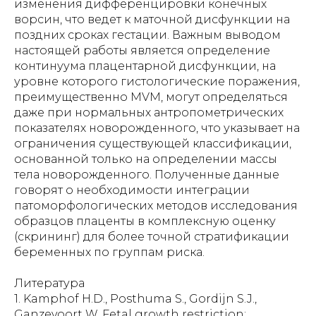
изменения дифференцировки конечных
ворсин, что ведет к маточной дисфункции на
поздних сроках гестации. Важным выводом
настоящей работы является определение
континуума плацентарной дисфункции, на
уровне которого гистологические поражения,
преимущественно MVM, могут определяться
даже при нормальных антропометрических
показателях новорожденного, что указывает на
ограничения существующей классификации,
основанной только на определении массы
тела новорожденного. Полученные данные
говорят о необходимости интеграции
патоморфологических методов исследования
образцов плаценты в комплексную оценку
(скрининг) для более точной стратификации
беременных по группам риска.
Литература
1. Kamphof H.D., Posthuma S., Gordijn S.J.,
Ganzevoort W. Fetal growth restriction: