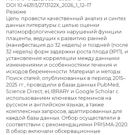
DOI 10.46393/2713122Х_2026_1_12–17
Резюме
Цель: провести качественный анализ и синтез
данных литературы с целью оценки
патоморфологических нарушений функции
плаценты, ведущих к развитию ранней
(манифестация до 32 недель) и поздней (после
32 недель) форм задержки роста плода (ЗРП), и
установления корреляции между данными
изменениями и особенностями течения и
исходов беременности. Материал и методы.
Поиск статей, опубликованных в период 2015–
2025 гг., проводили в базах данных PubMed,
Science Direct, eLIBRARY и Google Scholar с
использованием ключевых терминов на
русском и английском языках, а также
комплексных запросов, адаптированных для
каждой базы данных. Отбор осуществляли в
соответствии с рекомендациями PRISMA-2020.
В обзор включали обсервационные