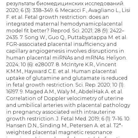
результаты биомедицинских исследований.
2020; 6 (3): 338–349. 6. Mecacci F., Avagliano L., Lisi
F. et al. Fetal growth restriction: does an
integrated maternal hemodynamicplacental
model fit better? Reprod. Sci. 2021; 28 (9): 2422–
2435. 7. Song W., Guo Q., Puttabyatappa M. et al.
FGR-associated placental insufficiency and
capillary angiogenesis involves disruptions in
human placental miRNAs and mRNAs. Heliyon.
2024; 10 (6): e28007. 8. McIntyre K.R., Vincent
K.M.M., Hayward C.E. et al. Human placental
uptake of glutamine and glutamate is reduced
in fetal growth restriction. Sci. Rep. 2020; 10 (1):
16197. 9. Maged A.M., Waly M., AbdelHak A. et al.
Correlation of Doppler velocimetry of uterine
and umbilical arteries with placental pathology
in pregnancy associated with intrauterine
growth restriction. J. Fetal Med. 2019; 6 (1): 7–16. 10.
Hansen D.N., Sinding M., Petersen A. et al. T2*-
weighted placental magnetic resonance