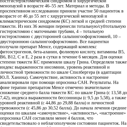
постгистерэктомическим синдромом и хирургической
менопаузой в возрасте 46–55 лет. Материал и методы. В
проспективном исследовании приняли участие 50 пациенток в
возрасте от 46 до 55 лет с хирургической менопаузой и
климактерическим синдромом (КС) легкой и средней степени
тяжести. Из них 36 женщин перенесли тотальную/субтотальную
гистерэктомию с маточными трубами, 4 – тотальную
гистерэктомию с двусторонней сальпингоофорэктомией, 10 –
двустороннюю сальпингоофорэктомию. Все пациентки
получали препарат Менсе, содержащий комплекс
фитоэстрогенов, бета-аланин, фолиевую кислоту, витамины B5,
B6, B12, С и Е, 2 раза в сутки в течение 6 месяцев. Для оценки
степени тяжести КС применяли шкалу Грина. Определяли также
индекс выраженности инсомнии, уровень реактивной и
личностной тревожности по шкале Спилбергера (в адаптации
Ю.Л. Ханина). Самочувствие, активность и настроение
анализировали при помощи опросника САН. Результаты. На
фоне терапии препаратом Менсе отмечено значительное
снижение среднего балла тяжести КС по шкале Грина (с 13,58 до
7,42), индекса выраженности бессонницы (с 9,5 до 5,58), а также
уровней реактивной (с 44,86 до 29,88 балла) и личностной
тревожности (с 45,86 до 30,52 балла). До начала лечения средние
оценки по шкалам «самочувствие», «активность», «настроение»
опросника САН составляли менее 4 баллов, что
свидетельствовало о неблагополучном состоянии пациенток. На