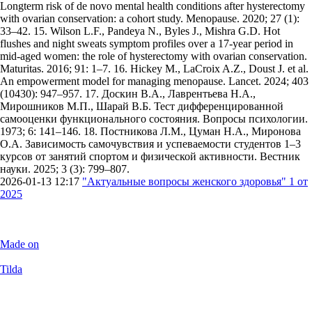
Longterm risk of de novo mental health conditions after hysterectomy
with ovarian conservation: a cohort study. Menopause. 2020; 27 (1):
33–42. 15. Wilson L.F., Pandeya N., Byles J., Mishra G.D. Hot
flushes and night sweats symptom profiles over a 17-year period in
mid-aged women: the role of hysterectomy with ovarian conservation.
Maturitas. 2016; 91: 1–7. 16. Hickey M., LaCroix A.Z., Doust J. et al.
An empowerment model for managing menopause. Lancet. 2024; 403
(10430): 947–957. 17. Доскин В.А., Лаврентьева Н.А.,
Мирошников М.П., Шарай В.Б. Тест дифференцированной
самооценки функционального состояния. Вопросы психологии.
1973; 6: 141–146. 18. Постникова Л.М., Цуман Н.А., Миронова
О.А. Зависимость самочувствия и успеваемости студентов 1–3
курсов от занятий спортом и физической активности. Вестник
науки. 2025; 3 (3): 799–807.
2026-01-13 12:17
"Актуальные вопросы женского здоровья" 1 от
2025
Made on
Tilda