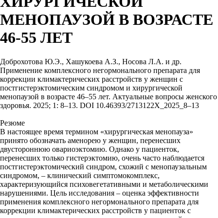
ХИРУРГИЧЕСКОЙ
МЕНОПАУЗОЙ В ВОЗРАСТЕ
46-55 ЛЕТ
Доброхотова Ю.Э., Хашукоева А.З., Носова Л.А. и др.
Применение комплексного негормонального препарата для
коррекции климактерических расстройств у женщин с
постгистерэктомическим синдромом и хирургической
менопаузой в возрасте 46–55 лет. Актуальные вопросы женского
здоровья. 2025; 1: 8–13. DOI 10.46393/2713122Х_2025_8–13
Резюме
В настоящее время термином «хирургическая менопауза»
принято обозначать аменорею у женщин, перенесших
двустороннюю овариоэктомию. Однако у пациенток,
перенесших только гистерэктомию, очень часто наблюдается
постгистерэктомический синдром, схожий с менопаузальным
синдромом, – клинический симптомокомплекс,
характеризующийся психовегетативными и метаболическими
нарушениями. Цель исследования – оценка эффективности
применения комплексного негормонального препарата для
коррекции климактерических расстройств у пациенток с