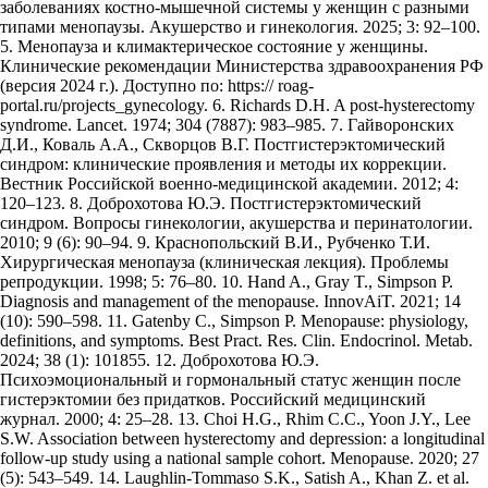
заболеваниях костно-мышечной системы у женщин с разными
типами менопаузы. Акушерство и гинекология. 2025; 3: 92–100.
5. Менопауза и климактерическое состояние у женщины.
Клинические рекомендации Министерства здравоохранения РФ
(версия 2024 г.). Доступно по: https:// roag-
portal.ru/projects_gynecology. 6. Richards D.H. A post-hysterectomy
syndrome. Lancet. 1974; 304 (7887): 983–985. 7. Гайворонских
Д.И., Коваль А.А., Скворцов В.Г. Постгистерэктомический
синдром: клинические проявления и методы их коррекции.
Вестник Российской военно-медицинской академии. 2012; 4:
120–123. 8. Доброхотова Ю.Э. Постгистерэктомический
синдром. Вопросы гинекологии, акушерства и перинатологии.
2010; 9 (6): 90–94. 9. Краснопольский В.И., Рубченко Т.И.
Хирургическая менопауза (клиническая лекция). Проблемы
репродукции. 1998; 5: 76–80. 10. Hand A., Gray T., Simpson P.
Diagnosis and management of the menopause. InnovAiT. 2021; 14
(10): 590–598. 11. Gatenby C., Simpson P. Menopause: physiology,
definitions, and symptoms. Best Pract. Res. Clin. Endocrinol. Metab.
2024; 38 (1): 101855. 12. Доброхотова Ю.Э.
Психоэмоциональный и гормональный статус женщин после
гистерэктомии без придатков. Российский медицинский
журнал. 2000; 4: 25–28. 13. Choi H.G., Rhim C.C., Yoon J.Y., Lee
S.W. Association between hysterectomy and depression: a longitudinal
follow-up study using a national sample cohort. Menopause. 2020; 27
(5): 543–549. 14. Laughlin-Tommaso S.K., Satish A., Khan Z. et al.