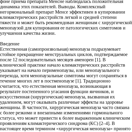
фоне приема препарата Менсне наблюдалась положительная
динамика этих показателей. Выводы. Комплексный
негормональный препарат Менсе эффективен в купировании
климактерических расстройств легкой и средней степени
тяжести и может быть рекомендован женщинам с хирургической
менопаузой для купирования ее патологических симптомов и
улучшения качества жизни.
Введение
Естественная (самопроизвольная) менопауза подразумевает стойкое прекращение менструальных циклов, подтверждаемое после 12 последовательных месяцев аменореи [1]. В клинической практике начало климактерических расстройств указывает на начало перименопаузы, или менопаузального перехода, хотя менопаузальные симптомы могут сохраняться в течение многих лет в постменопаузе [1]. Традиционно считается, что естественная менопауза, возникающая в результате постепенного угасания функции яичников, и искусственная (хирургическая) менопауза, вызванная их удалением, могут оказывать различные эффекты на здоровье женщины. В частности, хирургическая менопауза часто связана с более резкими и внезапными изменениями гормонального статуса, что может привести к более выраженным клиническим проявлениям климактерического синдрома (КС) [2–4]. В настоящее время термином «хирургическая менопауза» принято обозначать аменорею у женщин, перенесших двустороннюю овариоэктомию [5]. Однако у женщин, перенесших только гистерэктомию, очень часто наблюдается постгистерэктомический синдром (ПГЭС), схожий с менопаузальным синдромом [6]. ПГЭС – это клинический симптомокомплекс, развивающийся после гистерэктомии, характеризующийся психовегетативными и метаболическими нарушениями [7]. Причиной формирования гипоэстрогении при ПГЭС считают нарушение микроциркуляции яичников и развитие острой ишемии в результате исключения из их кровоснабжения ветвей маточных артерий [7]. Известно, что в формировании желтого тела одной из основных фаз является васкуляризация. Резкое ухудшение кровоснабжения яичников приводит к тому, что желтое тело вообще не развивается или подвергается деструктивным изменениям, что объясняет выраженное угнетение его стероидогенной функции [8]. После операции изменяется архитектоника внутриорганных сосудов яичников, страдает интраовариальный кровоток, нарастают венозный застой и лимфостаз, более выраженные в строме, преобладают ановуляторные циклы [9]. Ишемизация яичников ускоряет дегенеративные и атрофические процессы, приводит к угасанию овуляторной и гормонопродуцирующей функций [9]. Течение менопаузального периода у каждой женщины индивидуально и может быть как благоприятным, так и тяжелым, что зависит от характера и тяжести симптомов, а также психологических и социальных факторов, многие из которых можно изменить [10]. Среди климактерических расстройств наиболее распространены психологические, когнитивные, вазомоторные, урогенитальные и метаболические. Психологические и когнитивные симптомы, возникающие в период менопаузы, подробно описаны: пациентки часто сообщают о «тумане в голове», трудностях с подбором слов, растущей забывчивости на фоне плохого настроения и усилении тревожности. Патофизиология когнитивных дефицитов, наблюдаемых в период менопаузы, до конца не изучена; имеются ограниченные данные, подтверждающие защитные эффекты терапии эстрогенами при деменции [11]. В период менопаузы женщины подвержены повышенному риску развития дистимии и тревожности, которые могут оказывать большое влияние на их самооценку как в семейной, так и в профессиональной жизни. Доказательства эффективности менопаузальной гормональной терапии (МГТ) в отношении этих симптомов ограничены, однако есть данные, подтверждающие участие эстрогенов в нейротрансмиттерных системах и улучшение настроения, снижение тревожности у некоторых пациенток на фоне МГТ [11]. Депрессию диагностируют у 40% женщин с ПГЭС, повышение ее уровня происходит к 5-му году после операции [12]. Согласно данным исследований, риск развития депрессии выше у женщин, перенесших гистерэктомию, по сравнению с теми, у кого такой операции не было [13, 14]. Наиболее распространенными менопаузальными симптомами являются вазомоторные (приливы и ночная потливость), которые часто развиваются раньше других гормональных изменений и иногда сохраняются до 15 лет после менопаузального перехода. Вазомоторные симптомы могут оказывать значительное психологическое воздействие. Если они регулярно возникают на рабочем месте, это может вызывать смущение и стресс, что приводит к потере уверенности на работе. Ночная потливость может нарушить режим сна, что приводит к бессоннице, учащению эпизодов усталости. Связь между гистерэктомией и повышенным риском постоянных вазомоторных симптомов, приливов и ночной потливости продемонстрирована в Австралийском продольном исследовании женского здоровья [15]. Доли женщин, постоянно испытывавших приливы и ночную потливость, были выше в группе пациенток с сохраненными яичниками, перенесших гистерэктомию (n = 1129), по сравнению с женщинами без гистерэктомии (n = 4977) – 30% против 15% и 19% против 9% соответственно [15]. Негативное влияние на сон – наиболее неприятный аспект вазомоторных симптомов [16]. Нарушения сна у женщин встречаются чаще, чем у мужчин, на протяжении всей жизни и могут усиливаться в период менопаузы. Ночные пробуждения из-за вазомоторных симптомов – обычное явление в менопаузе, но в этот период сон может быть нарушен и по другим причинам, например вследствие обструктивного апноэ во сне или депрессии. Менопаузальные симптомы, нарушающие сон, могут влиять на дневное функционирование, в том числе настроение и концентрацию внимания. Варианты управления тяжестью менопаузальных расстройств включают корректировку образа жизни, разговорную терапию, прием пищевых добавок, а также лекарственных средств, в частности МГТ. Цель исследования – оценка эффективности применения комплексного негормонального препарата для коррекции климактерических расстройств у женщин с ПГЭС и хирургической менопаузой в возрасте 46–55 лет. Материал и методы В проспективном исследовании приняли участие 50 пациенток в возрасте от 46 до 55 лет с хирургической менопаузой, имевшие КС легкой и средней степени тяжести. Из них 36 женщин перенесли тотальную/субтотальную гистерэктомию с маточными трубами из-за осложнений лейомиомы или пролапса тазовых органов, 4 – тотальную гистерэктомию с двусторонней сальпингоофорэктомией по поводу атипической гиперплазии эндометрия в пери/постменопаузе, 10 – двустороннюю сальпингоофорэктомию в перименопаузе по поводу доброкачественных образований яичников. Все пациентки получали препарат Менсе, содержащий комплекс фитоэстрогенов (экстракты изофлавонов сои и гриффонии – источника 5-гидрокситриптофана), а также бета-аланин, фолиевую кислоту, витамины B5, B6, B12, С и Е, 2 раза в сутки в течение 6 месяцев. Контрольные визиты проводили через 3 и 6 месяцев. Критериями невключения были возраст младше 46 и старше 55 лет, естественная менопауза без гистерэктомии, ранняя менопауза, преждевременная недостаточность яичников в анамнезе, наличие онкологических заболеваний на данный момент или в анамнезе, патологии кроветворной системы, лихорадочные состояния, необъяснимая потеря веса, заболевания желудочно-кишечного тракта, требующие парентерального питания, применение МГТ, а также отсутствие желания или возможности участвовать в исследовании. Критерии исключения: назначение МГТ в процессе исследования, прекращение приема препарата Менсе. Данные участниц исследования собраны с использованием анкет, содержащих вопросы о частоте и интенсивности климактерических симптомов, гинекологическом анамнезе (репродуктивная функция, перенесенные гинекологические заболевания, возраст наступления менопаузы). Для оценки степени тяжести КС применяли шкалу Грина. Определяли также индекс выраженности бессонницы (инсомнии) (insomnia severity index, ISI), уровень реактивной (ситуативной) (РТ) и личностной тревожности (ЛТ) по шкале Спилбергера (в адаптации Ю.Л. Ханина). Самочувствие, активность и настроение анализировали при помощи методики САН [17]. Данная методика представляет собой опросник, широко применяемый для оценки психического состояния как здоровых лиц, так и пациентов с различными заболеваниями, психоэмоциональной реакции на нагрузку, выявления индивидуальных особенностей и биологических ритмов психофизиологических функций [18]. Оценки, превышающие 4 балла, говорят о благоприятном состоянии испытуемого, оценки ниже 4 свидетельствуют об обратном. При анализе функционального состояния важны не только значения отдельных его показателей, но и их соотношение. У отдохнувшего человека оценки активности, настроения и самочувствия обычно примерно равны. По мере нарастания усталости соотношение между ними изменяется за счет относительного снижения самочувствия и активности по сравнению с настроением. Исследование проведено с соблюдением этических норм и стандартов. Все пациентки подписали добровольное информированное согласие на участие, была обеспечена конфиденциальность их личных данных. Для статистической обработки показателей применяли статистические пакеты IBM SPSS Statistics v22 (IBM Corp., США) и Statistica v.12. Числовые параметры, имеющие нормальное распределение, представлены в формате М (SD), где М – среднее значение, SD – стандартное отклонение среднего значения. Результаты и обсуждение Средний возраст женщин составил 51,8 (2,6) года. Возраст наступления менопаузы считали от даты операции даже у пациенток с сохраненными яичниками, имеющих только гистерэктомию в анамнезе. Средний возраст наступления менопаузы – 51,6 (2,6) года, длительность менопаузы – 0,3 (0,1) года. Средний балл тяжести климактерических расстройств по шкале Грина до лечения составил 13,6 (3,9), через 3 месяца – 9,26 (3,48), через 6 месяцев – 7,42 (2,74) (табл. 1, рис. 1). На фоне терапии препаратом Менсе уменьшилась выраженность нейровегетативных и психоэмоциональных симптомов КС, таких как учащенное сердцебиение, нервозность, возбудимость, плаксивость, приступы тревоги и паники и др. В начале лечения у пациенток наблюдался КС средней степени тяжести (12–19 баллов по шкале Грина), через 6 месяцев выраженность симптомов КС соответствовала легкой степени (1–11 баллов). Индекс выраженности бессонницы ISI до лечения составил 9,5 (3,3), что свидетельствовало о существенных проблемах со сном. В процессе терапии наблюдалась положительная динамика: через 3 месяца ISI составил 6,94 (2,71), через 6 месяцев – 5,58 (2,56), р <