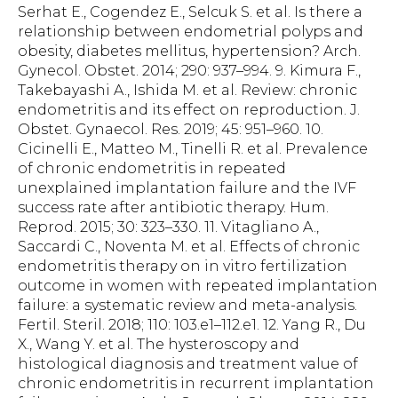
Serhat E., Cogendez E., Selcuk S. et al. Is there a
relationship between endometrial polyps and
obesity, diabetes mellitus, hypertension? Arch.
Gynecol. Obstet. 2014; 290: 937–994. 9. Kimura F.,
Takebayashi A., Ishida M. et al. Review: chronic
endometritis and its effect on reproduction. J.
Obstet. Gynaecol. Res. 2019; 45: 951–960. 10.
Cicinelli E., Matteo M., Tinelli R. et al. Prevalence
of chronic endometritis in repeated
unexplained implantation failure and the IVF
success rate after antibiotic therapy. Hum.
Reprod. 2015; 30: 323–330. 11. Vitagliano A.,
Saccardi C., Noventa M. et al. Effects of chronic
endometritis therapy on in vitro fertilization
outcome in women with repeated implantation
failure: a systematic review and meta-analysis.
Fertil. Steril. 2018; 110: 103.e1–112.e1. 12. Yang R., Du
X., Wang Y. et al. The hysteroscopy and
histological diagnosis and treatment value of
chronic endometritis in recurrent implantation