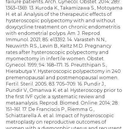
failure patients. Arch. Gynecol. Obstet. 2014; 289:
1363–1369. 13. Kuroda K., Takamizawa S., Motoyama
H. et al. Analysis of the therapeutic effects of
hysteroscopic polypectomy with and without
doxycycline treatment on chronic endometritis
with endometrial polyps. Am. J. Reprod.
Immunol. 2021; 85: e13392. 14. Varasteh N.N.,
Neuwirth R.S., Levin B., Keltz M.D. Pregnancy
rates after hysteroscopic polypectomy and
myomectomy in infertile women. Obstet.
Gynecol. 1999; 94: 168–171. 15. Preutthipan S.,
Hierabutya Y. Hysteroscopic polypectomy in 240
premenopausal and postmenopausal women.
Fertil. Steril. 2005; 83: 705–709. 16. Pundir J.,
Pundir V., Omanwa K. et al. Hysteroscopy prior to
the first IVF cycle: a systematic review and
metaanalysis. Reprod. Biomed. Online. 2014; 28:
151–161. 17. De Franciscis P., Riemma G.,
Schiattarella A. et al. Impact of hysteroscopic
metroplasty on reproductive outcomes of
women with a dysmorphic uterus and recurrent