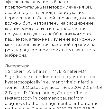
Литература
1. Shokeir T.A., Shalan H.M., El-Shafei M.M.
Significance of endometrial polyps detected
hysteroscopically in eumenorrheic infertile
women. J. Obstet. Gynaecol. Res. 2004; 30: 84–89.
2. Fagioli R., Vitagliano A., Carugno J. et al.
Hysteroscopy in postmenopause: from
diagnosis to the management of intrauterine
pathologies. Climacteric. 2020; 23: 360–368. 3.