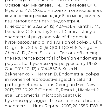
Оразов М.Р., Михалева Л.М., Пойманова О.Ф.,
Муллина И.А. Обзор мировых и отечественных
клинических рекомендаций по менеджменту
пациенток с полипами эндометрия.
Гинекология. 2022; 24 (5): 427–431. 4. Kanthi J.M.,
Remadevi C., Sumathy S. et al. Clinical study of
endometrial polyp and role of diagnostic
hysteroscopy and blind avulsion of polyp. J. Clin.
Diagn. Res. 2016; 10 (6): QC01–QC04. 5. Yang J.-H.,
Chen C.-D., Chen S.-U. et al. Factors influencing
the recurrence potential of benign endometrial
polyps after hysteroscopic polypectomy. PLoS
One. 2015; 10 (12): e0144857. 6. Kosei N.,
Zakharenko N., Herman D. Endometrial polyps
in women of reproductive age: clinical and
pathogenetic variations. Georgian Med. New.
2017; 273: 16–22. 7. Cicinelli E., Resta L., Nicoletti R.
et al. Endometrial micropolyps at fluid
hysteroscopy suggest the existence of chronic
endometritis. Hum. Reprod. 2005; 20: 1386–1389. 8.