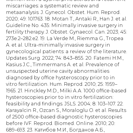
miscarriages: a systematic review and
metaanalysis. J. Gynecol. Obstet. Hum. Reprod.
2020; 49: 101763. 18. Motan T., Antaki R., Han J. et al.
Guideline No. 435: Minimally invasive surgery in
fertility therapy. J. Obstet. Gynaecol. Can. 2023; 45:
273e.2–282.e2. 19. La Verde M., Riemma G., Tropea
A. et al. Ultra-minimally invasive surgery in
gynecological patients: a review of the literature.
Updates Surg. 2022; 74: 843–855. 20. Fatemi H.M.,
Kasius J.C., Timmermans A. et al. Prevalence of
unsuspected uterine cavity abnormalities
diagnosed by office hysteroscopy prior to in
vitro fertilization. Hum. Reprod. 2010; 25: 1959–
1965. 21. Hinckley M.D., Milki A.A. 1000 office-based
hysteroscopies prior to in vitro fertilization:
feasibility and findings. JSLS. 2004; 8: 103–107. 22.
Karayalcin R., Ozcan S., Moraloglu O. et al. Results
of 2500 office-based diagnostic hysteroscopies
before IVF. Reprod. Biomed. Online. 2010; 20:
689–693. 23. Катибов М.И., Богданов А.Б.,