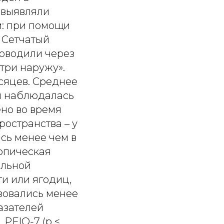
 выявляли
: при помощи
. Сетчатый
роводили через
три наружу».
есяцев. Среднее
мл наблюдалась
ено во время
остранства – у
сь менее чем в
копическая
альной
и или ягодиц,
зовались менее
азателей
 PFIQ-7 (р <