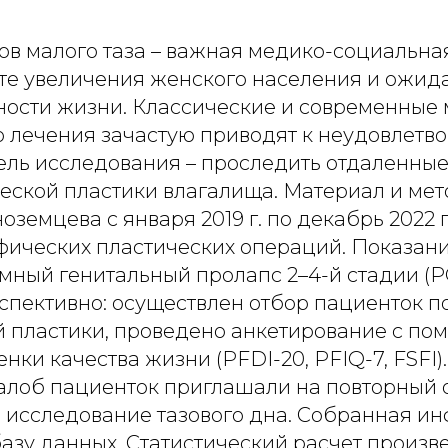
ов малого таза – важная медико-социальна
ете увеличения женского населения и ожи
ости жизни. Классические и современные
о лечения зачастую приводят к неудовлетв
ель исследования – проследить отдаленные
еской пластики влагалища. Материал и мет
ноземцева с января 2019 г. по декабрь 2022 
ифических пластических операций. Показан
мный генитальный пролапс 2–4-й стадии (
пективно: осуществлен отбор пациенток по
 пластики, проведено анкетирование с по
нки качества жизни (PFDI-20, PFIQ-7, FSFI)
алоб пациенток приглашали на повторный 
е исследование тазового дна. Собранная и
азу данных. Статистический расчет произв