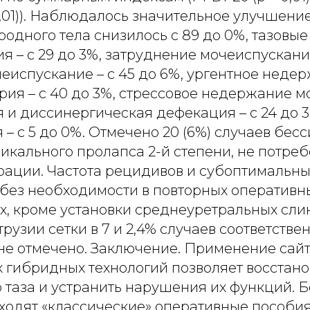
< 0,01)). Наблюдалось значительное улучшени
дного тела снизилось с 89 до 0%, тазовые 
я – с 29 до 3%, затруднение мочеиспускания
испускание – с 45 до 6%, ургентное недер
урия – с 40 до 3%, стрессовое недержание мо
 и диссинергическая дефекация – с 24 до 
– с 5 до 0%. Отмечено 20 (6%) случаев бес
икального пролапса 2-й степени, не потре
рации. Частота рецидивов и субоптимальны
 без необходимости в повторных оперативн
х, кроме установки среднеуретральных сли
рузии сетки в 7 и 2,4% случаев соответстве
не отмечено. Заключение. Применение сайт
 гибридных технологий позволяет восстан
 таза и устранить нарушения их функций. Бо
ходят «классические» оперативные пособия