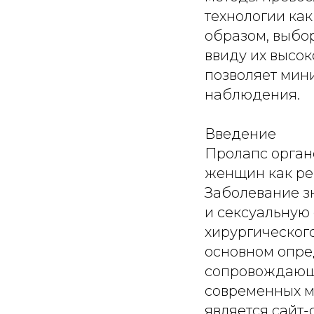
технологии как
образом, выбо
ввиду их высок
позволяет мин
наблюдения.
Введение
Пролапс органов малого таза (ОМТ) – распространенная проблема среди женщин как репродуктивного, так и менопаузального возраста. Заболевание значительно ухудшает качество жизни, общее самочувствие и сексуальную функцию. При запущенных формах эта патология требует хирургического вмешательства [1]. Выбор метода оперативного лечения в основном определяется возникшими анатомическими изменениями и сопровождающими их нарушениями функций ОМТ [2]. Одной из современных методик, позволяющих достичь высоких результатов, является сайт-специфическая пластика. Это собирательное понятие, объединяющее методики, направленные на прицельное выявление и коррекцию всех дефектов связок и фасций малого таза. Метод зарекомендовал себя как наиболее эффективный и малотравматичный [3]. К частым формам пролапса относятся гистероптоз и цистоцеле, реже – ректоцеле. Гистероптоз возникает на фоне ослабления крестцово-маточных и кардинальных связок матки, а цистоцеле – из-за ослабления фасциально-связочного аппарата матки и мочевого пузыря. Данная патология является следствием сильного механического воздействия головки плода на ткани во время естественного родоразрешения, а также гормонально и генетически детерминированных дистрофических изменений опорного аппарата матки, возникающих по мере старения женщины. К сожалению, помимо опущения ОМТ у многих женщин присутствует целый спектр дисфункций малого таза: симптомы гиперактивного мочевого пузыря (ГАМП), недержание мочи различных типов, ишурия, запоры, недержание кишечного содержимого, хроническая тазовая боль, диспареуния и т.д. Современная интегральная теория функции и дисфункции тазового дна утверждает: «Если восстановлены связки, будет восстановлена их функция». Перерастянутые фасциально-связочные элементы ослабляют мышцы, тем самым нарушая их функции: закрытие мочеиспускательного и заднепроходного каналов (недержание), опорожнение (ишурия и констипация) [4]. К сожалению, применение больших сетчатых протезов (mesh-хирургия), а также «классические» операции, не корригирующие возникающие дефекты и не восстанав