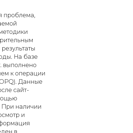
я проблема,
даемой
 методики
орительным
 результаты
оды. На базе
г. выполнено
ием к операции
POPQ). Данные
сле сайт-
мощью
. При наличии
осмотр и
нформация
еден в