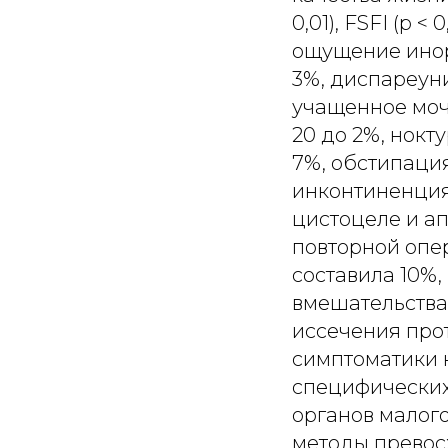
0,01), FSFI (р 
ощущение иноро
3%, диспареуни
учащенное моче
20 до 2%, нокт
7%, обстипация
инконтиненция 
цистоцеле и ап
повторной опе
составила 10%,
вмешательства
иссечения прот
симптоматики 
специфических
органов малого
методы превос