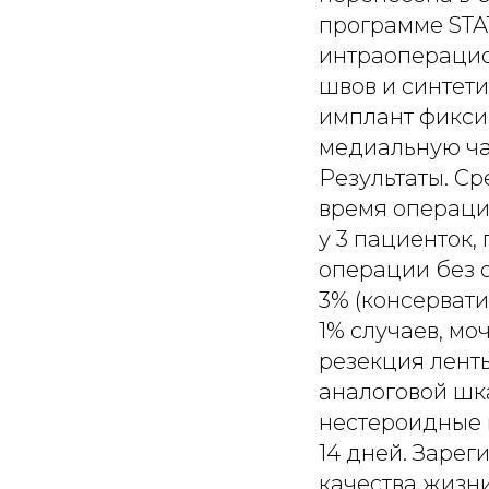
программе STA
интраоперацио
швов и синтети
имплант фикси
медиальную ча
Результаты. Ср
время операции
у 3 пациенток,
операции без 
3% (консервати
1% случаев, мо
резекция ленты
аналоговой шк
нестероидные 
14 дней. Заре
качества жизни