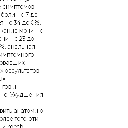
е симптомов:
боли – с 7 до
 – с 34 до 0%,
жание мочи – с
чи – с 23 до
3%, анальная
симптомного
бовавших
х результатов
ых
нгов и
нно. Ухудшения
-
овить анатомию
лее того, эти
 и mesh-