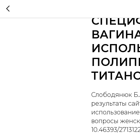
ОТДАЛЕ
СПЕЦИ
ВАГИН
ИСПОЛ
ПОЛИП
ТИТАН
Слободянюк Б.А
результаты са
использование
вопросы женског
10.46393/27131