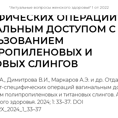
ННЫЕ РЕЗУЛЬТАТЫ С
"Актуальные вопросы женского здоровья" 1 от 2022
ФИЧЕСКИХ ОПЕРАЦИЙ
АЛЬНЫМ ДОСТУПОМ С
ЬЗОВАНИЕМ
РОПИЛЕНОВЫХ И
ОВЫХ СЛИНГОВ
., Димитрова В.И., Маркаров А.Э. и др. От
йт-специфических операций вагинальным д
м полипропиленовых и титановых слингов. 
о здоровья. 2024; 1: 33–37. DOI
22Х_2024_1_33–37