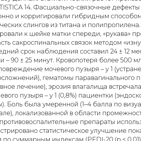
TISTICA 14. Фасциально-связочные дефекты
нно и корригировали гибридным способом
ческих слингов из титана и полипропилена
ровали к шейке матки спереди, «рукава» п
сть сакроспинальных связок методом «изну
едний срок наблюдения составил 24 ± 12 м
 – 90 ± 25 минут. Кровопотеря более 500 
 повреждение мочевого пузыря – у 1 (устран
осложнений), гематомы паравагинального пр
вное лечение), эрозия влагалища встречала
чевого пузыря – у 1 (0,8%) пациентки (эндос
). Боль была умеренной (1–4 балла по визу
але), локализованной в области промежност
противовоспалительные препараты исполь
гистрировано статистическое улучшение пок
 по суммарным индексам (PFDI-20 (р < 0,01),