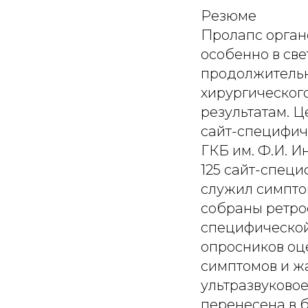
Резюме
Пролапс орган
особенно в св
продолжительн
хирургическог
результатам. Ц
сайт-специфич
ГКБ им. Ф.И. И
125 сайт-спец
служил симпто
собраны ретрос
специфической
опросников оце
симптомов и ж
ультразвуково
перенесена в б