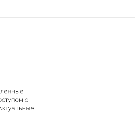
АЙТ-
даленные
оступом с
Актуальные